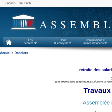
English
Deutsch
ASSEMBL
Les
Dans
Commissions et
députés
l'Hémicycle
autres instances
Accueil
>
Dossiers
retraite des sala
(Les informations concernant les réunions à venir
Travaux
Assemblée n