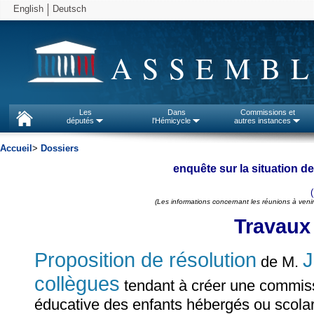
English
Deutsch
ASSEMBL
Les
Dans
Commissions et
députés
l'Hémicycle
autres instances
Accueil
>
Dossiers
enquête sur la situation 
(Les informations concernant les réunions à venir
Travaux
Proposition de résolution
J
de M.
collègues
tendant à créer une commissio
éducative des enfants hébergés ou scola