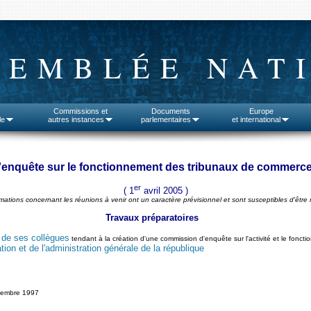
SEMBLÉE NAT
Commissions et
Documents
Europe
le
autres instances
parlementaires
et international
'enquête sur le fonctionnement des tribunaux de commerc
er
( 1
avril 2005 )
rmations concernant les réunions à venir ont un caractère prévisionnel et sont susceptibles d'être 
Travaux préparatoires
 de ses collègues
tendant à la création d'une commission d'enquête sur l'activité et le fon
tion et de l'administration générale de la république
vembre 1997