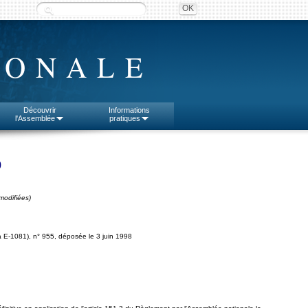
IONALE
Découvrir
Informations
l'Assemblée
pratiques
9
modifiées)
 E-1081), n° 955, déposée le 3 juin 1998