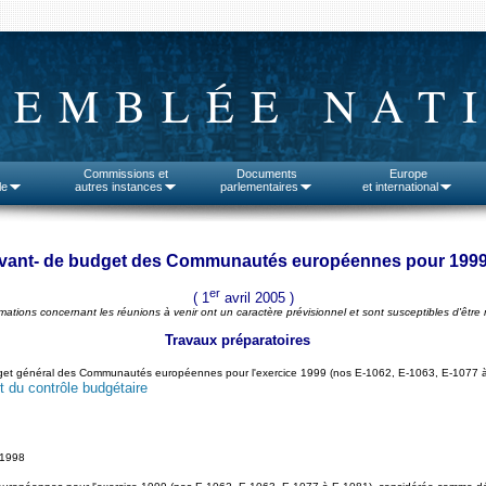
SEMBLÉE NAT
Commissions et
Documents
Europe
le
autres instances
parlementaires
et international
vant- de budget des Communautés européennes pour 199
er
( 1
avril 2005 )
rmations concernant les réunions à venir ont un caractère prévisionnel et sont susceptibles d'être 
Travaux préparatoires
dget général des Communautés européennes pour l'exercice 1999 (nos E-1062, E-1063, E-1077 à
 du contrôle budgétaire
 1998