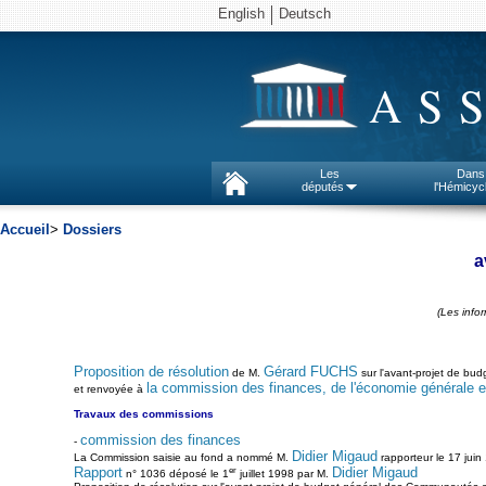
English
Deutsch
AS
Les
Dans
députés
l'Hémicyc
Accueil
>
Dossiers
a
(Les info
Proposition de résolution
Gérard FUCHS
de M.
sur l'avant-projet de bu
la commission des finances, de l'économie générale et
et renvoyée à
Travaux des commissions
commission des finances
-
Didier Migaud
La Commission saisie au fond a nommé M.
rapporteur le 17 juin
er
Rapport
Didier Migaud
n° 1036 déposé le 1
juillet 1998 par M.