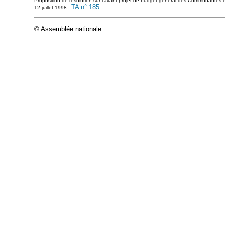
Proposition de résolution sur l'avant-projet de budget général des Communautés e
TA n° 185
12 juillet 1998 ,
© Assemblée nationale