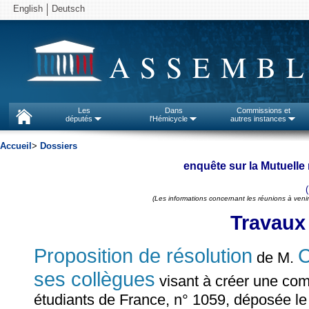
English
Deutsch
ASSEMBL
Les
Dans
Commissions et
députés
l'Hémicycle
autres instances
Accueil
>
Dossiers
enquête sur la Mutuelle
(Les informations concernant les réunions à venir
Travaux
Proposition de résolution
de M.
ses collègues
visant à créer une com
étudiants de France, n° 1059, déposée le 