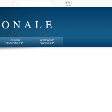
IONALE
Découvrir
Informations
l'Assemblée
pratiques