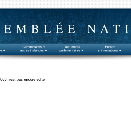
SEMBLÉE NAT
Commissions et
Documents
Europe
le
autres instances
parlementaires
et international
0063 n'est pas encore édité