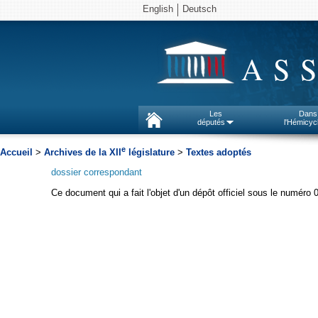
English
Deutsch
AS
Les
Dans
députés
l'Hémicyc
e
Accueil
>
Archives de la XII
législature
>
Textes adoptés
dossier correspondant
Ce document qui a fait l'objet d'un dépôt officiel sous le numéro 