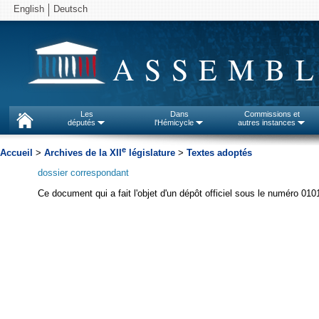
English
Deutsch
ASSEMBL
Les
Dans
Commissions et
députés
l'Hémicycle
autres instances
e
Accueil
>
Archives de la XII
législature
>
Textes adoptés
dossier correspondant
Ce document qui a fait l'objet d'un dépôt officiel sous le numéro 010