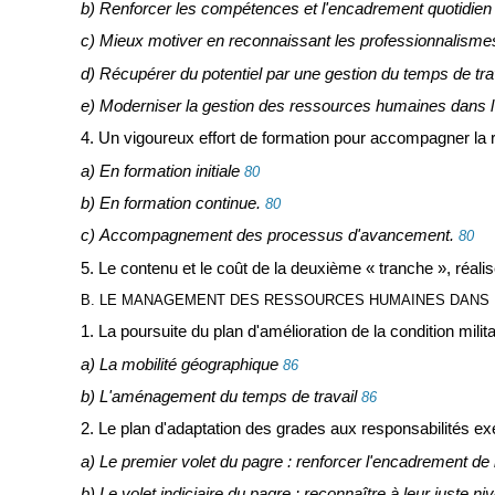
b) Renforcer les compétences et l'encadrement quotidien
c) Mieux motiver en reconnaissant les professionnalismes
d) Récupérer du potentiel par une gestion du temps de tra
e) Moderniser la gestion des ressources humaines dans l'i
4. Un vigoureux effort de formation pour accompagner la 
a) En formation initiale
80
b) En formation continue.
80
c) Accompagnement des processus d'avancement.
80
5. Le contenu et le coût de la deuxième « tranche », réali
B. LE MANAGEMENT DES RESSOURCES HUMAINES DANS
1. La poursuite du plan d'amélioration de la condition milita
a) La mobilité géographique
86
b) L'aménagement du temps de travail
86
2. Le plan d'adaptation des grades aux responsabilités e
a) Le premier volet du pagre : renforcer l'encadrement de
b) Le volet indiciaire du pagre : reconnaître à leur juste n