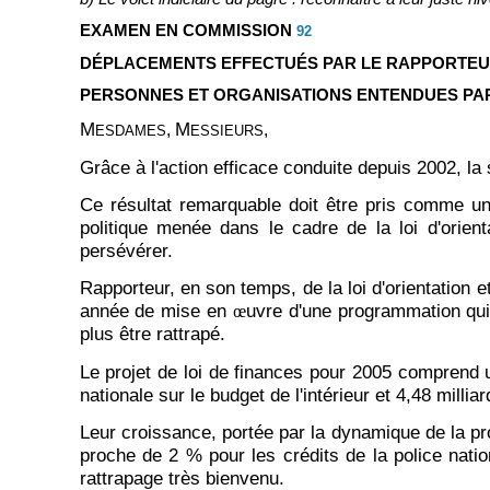
EXAMEN EN COMMISSION
92
DÉPLACEMENTS EFFECTUÉS PAR LE RAPPORTE
PERSONNES ET ORGANISATIONS ENTENDUES PA
M
M
,
,
ESDAMES
ESSIEURS
Grâce à l'action efficace conduite depuis 2002, l
Ce résultat remarquable doit être pris comme un 
politique menée dans le cadre de la loi d'orient
persévérer.
Rapporteur, en son temps, de la loi d'orientation 
année de mise en
uvre d'une programmation qui
œ
plus être rattrapé.
Le projet de loi de finances pour 2005 comprend un 
nationale sur le budget de l'intérieur et 4,48 milli
Leur croissance, portée par la dynamique de la p
proche de 2 % pour les crédits de la police nati
rattrapage très bienvenu.