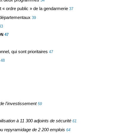
34
t « ordre public » de la gendarmerie
37
 départementaux
39
43
ON
47
nel, qui sont prioritaires
47
48
 de l'investissement
59
ilisation à 11 300 adjoints de sécurité
61
 ou repyramidage de 2 200 emplois
64