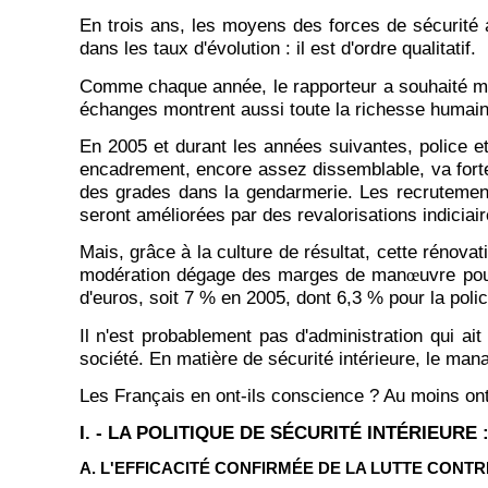
En trois ans, les moyens des forces de sécurité a
dans les taux d'évolution : il est d'ordre qualitatif.
Comme chaque année, le rapporteur a souhaité mult
échanges montrent aussi toute la richesse humain
En 2005 et durant les années suivantes, police e
encadrement, encore assez dissemblable, va fortem
des grades dans la gendarmerie. Les recrutement
seront améliorées par des revalorisations indiciai
Mais, grâce à la culture de résultat, cette rénov
modération dégage des marges de man
uvre po
œ
d'euros, soit 7 % en 2005, dont 6,3 % pour la poli
Il n'est probablement pas d'administration qui a
société. En matière de sécurité intérieure, le ma
Les Français en ont-ils conscience ? Au moins ont-
I. - LA POLITIQUE DE SÉCURITÉ INTÉRIEUR
A. L'EFFICACITÉ CONFIRMÉE
DE LA LUTTE CONTR