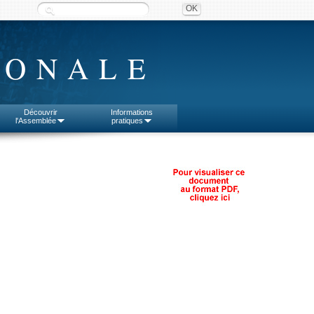
IONALE
Découvrir
Informations
l'Assemblée
pratiques