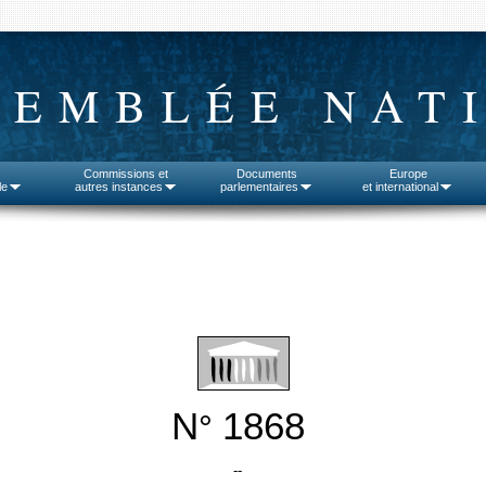
SEMBLÉE NAT
Commissions et
Documents
Europe
le
autres instances
parlementaires
et international
N
1868
°
--