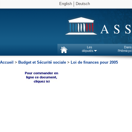
English
Deutsch
AS
Les
Dans
députés
l'Hémicyc
Accueil
>
Budget et Sécurité sociale
>
Loi de finances pour 2005