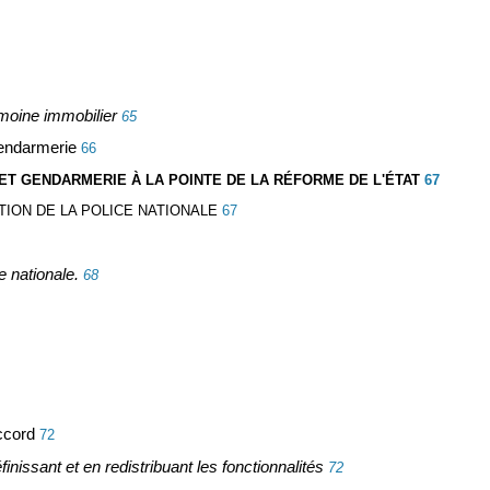
imoine immobilier
65
 gendarmerie
66
CE ET GENDARMERIE À LA POINTE DE LA RÉFORME DE L'ÉTAT
67
ION DE LA POLICE NATIONALE
67
e nationale.
68
ccord
72
inissant et en redistribuant les fonctionnalités
72