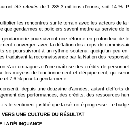
uront été relevés de 1 285,3 millions d'euros, soit 14 %. Po
iplier les rencontres sur le terrain avec les acteurs de la 
e que gendarmes et policiers savent mettre au service de l
t gendarmerie poursuivront une réforme en profondeur de l
ent converger, avec la déflation des corps de commissaires 
s se poursuivront à un rythme soutenu, quoiqu'un peu en 
res traduisant la reconnaissance par la Nation des responsab
ation s'accompagnera d'une maîtrise des crédits de personnel
ur les moyens de fonctionnement et d'équipement, qui seron
ce et 7,6 % pour la gendarmerie.
it consenti, depuis une douzaine d'années, autant d'efforts
nagement des performances, des crédits, des ressources humai
ils le sentiment justifié que la sécurité progresse. Le bud
E : VERS UNE CULTURE DU RÉSULTAT
E LA DÉLINQUANCE