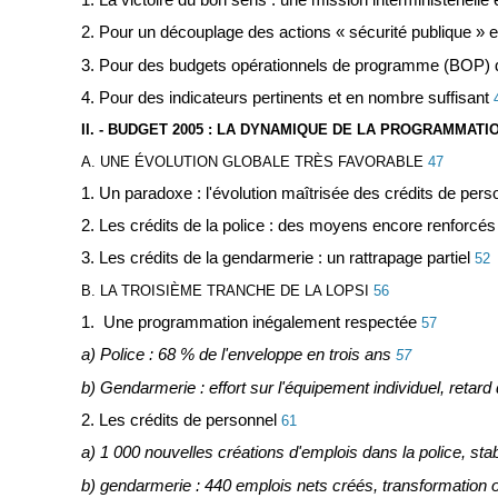
2. Pour un découplage des actions « sécurité publique » e
3. Pour des budgets opérationnels de programme (BOP)
4. Pour des indicateurs pertinents et en nombre suffisant
II. - BUDGET 2005 : LA DYNAMIQUE DE LA PROGRAMMATI
A. UNE ÉVOLUTION GLOBALE TRÈS FAVORABLE
47
1. Un paradoxe : l'évolution maîtrisée des crédits de person
2. Les crédits de la police : des moyens encore renforcés
3. Les crédits de la gendarmerie : un rattrapage partiel
52
B. LA TROISIÈME TRANCHE DE LA LOPSI
56
1. Une programmation inégalement respectée
57
a) Police : 68 % de l'enveloppe en trois ans
57
b) Gendarmerie : effort sur l'équipement individuel, retard
2. Les crédits de personnel
61
a) 1 000 nouvelles créations d'emplois dans la police, stab
b) gendarmerie : 440 emplois nets créés, transformation