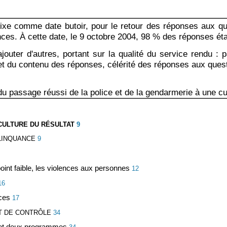
ixe comme date butoir, pour le retour des réponses aux que
ances. À cette date, le 9 octobre 2004, 98 % des réponses ét
en ajouter d'autres, portant sur la qualité du service rendu
n et du contenu des réponses, célérité des réponses aux que
du passage réussi de la police et de la gendarmerie à une cu
 CULTURE DU RÉSULTAT
9
ÉLINQUANCE
9
point faible, les violences aux personnes
12
16
ices
17
ET DE CONTRÔLE
34
le et deux programmes