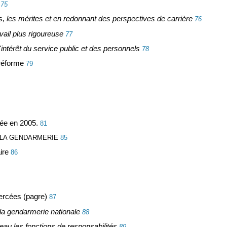
75
, les mérites et en redonnant des perspectives de carrière
76
vail plus rigoureuse
77
ntérêt du service public et des personnels
78
réforme
79
sée en 2005.
81
 LA GENDARMERIE
85
ire
86
xercées (pagre)
87
 la gendarmerie nationale
88
iveau les fonctions de responsabilités
89