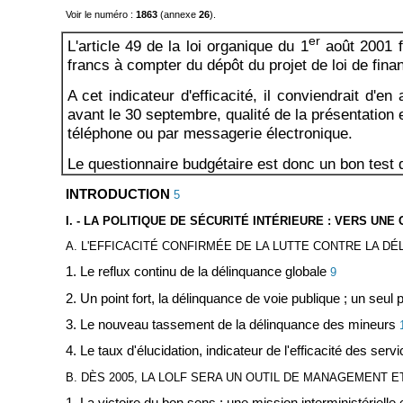
Voir le numéro :
1863
(annexe
26
).
er
L'article 49 de la loi organique du 1
août 2001 f
francs à compter du dépôt du projet de loi de fin
A cet indicateur d'efficacité, il conviendrait d'
avant le 30 septembre, qualité de la présentatio
téléphone ou par messagerie électronique.
Le questionnaire budgétaire est donc un bon test 
INTRODUCTION
5
I. - LA POLITIQUE DE SÉCURITÉ INTÉRIEURE : VERS UNE
A. L'EFFICACITÉ CONFIRMÉE DE LA LUTTE CONTRE LA D
1. Le reflux continu de la délinquance globale
9
2. Un point fort, la délinquance de voie publique ; un seul 
3. Le nouveau tassement de la délinquance des mineurs
4. Le taux d'élucidation, indicateur de l'efficacité des serv
B. DÈS 2005, LA LOLF SERA UN OUTIL DE MANAGEMENT 
1. La victoire du bon sens : une mission interministériel