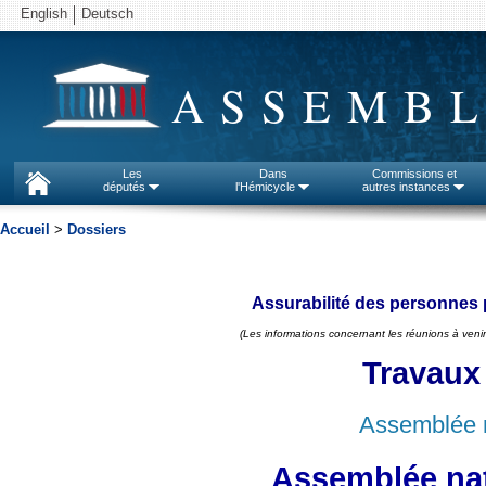
English
Deutsch
ASSEMBL
Les
Dans
Commissions et
députés
l'Hémicycle
autres instances
Accueil
>
Dossiers
Assurabilité des personnes 
(Les informations concernant les réunions à venir
Travaux
Assemblée n
Assemblée nat