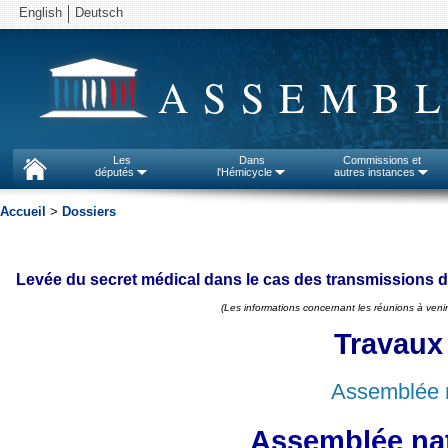
English
Deutsch
ASSEMBL
Les
Dans
Commissions et
députés
l'Hémicycle
autres instances
Accueil
>
Dossiers
Levée du secret médical dans le cas des transmissions 
(Les informations concernant les réunions à venir
Travaux
Assemblée n
Assemblée nat