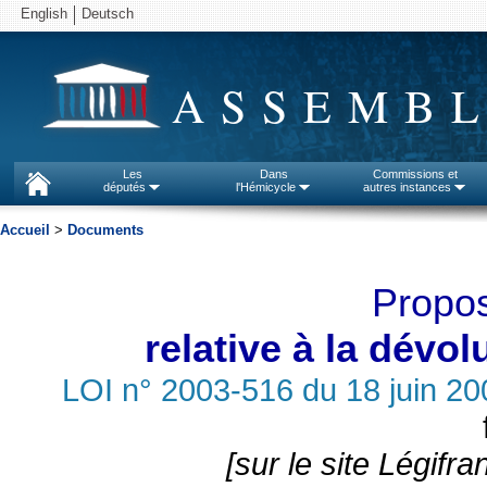
English
Deutsch
ASSEMBL
Les
Dans
Commissions et
députés
l'Hémicycle
autres instances
Accueil
>
Documents
Propos
relative à la dévo
LOI n° 2003-516 du 18 juin 20
[sur le site Légifra