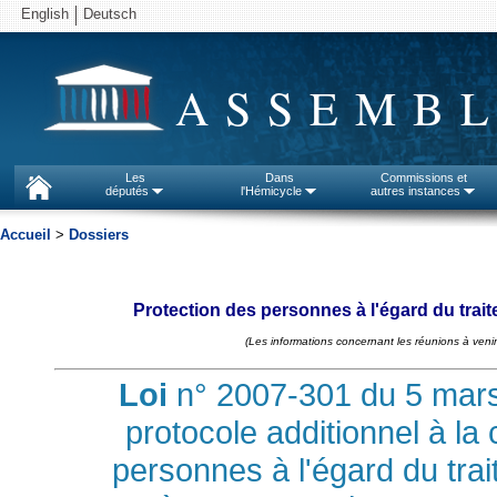
English
Deutsch
ASSEMBL
Les
Dans
Commissions et
députés
l'Hémicycle
autres instances
Accueil
>
Dossiers
Protection des personnes à l'égard du tra
(Les informations concernant les réunions à venir
Loi
n° 2007-301 du 5 mars
protocole additionnel à la
personnes à l'égard du tr