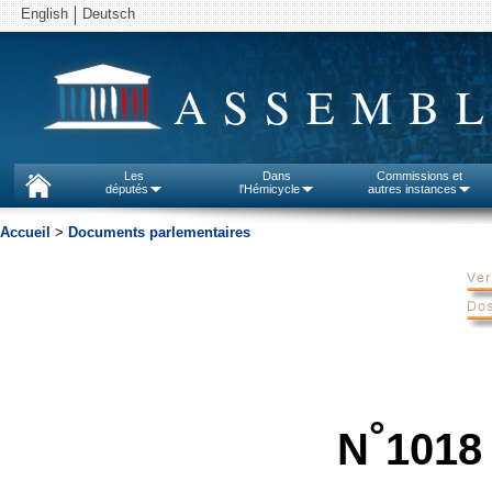
English
Deutsch
ASSEMBL
Les
Dans
Commissions et
députés
l'Hémicycle
autres instances
Accueil
>
Documents parlementaires
°
N
1018 