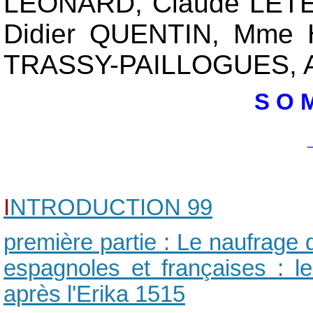
LÉONARD, Claude LETE
Didier QUENTIN, Mme 
TRASSY-PAILLOGUES, Al
S O M
I
NTRODUCTION
99
première partie : Le naufrage 
espagnoles et françaises : le
après l'Erika
1515