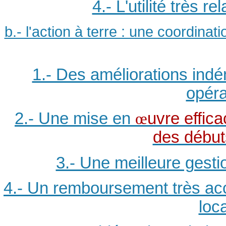
4.- L'utilité très r
b.- l'action à terre : une coordina
1.- Des améliorations indé
opéra
2.- Une mise en
œ
uvre effic
des débuts
3.- Une meilleure gest
4.- Un remboursement très acc
loc