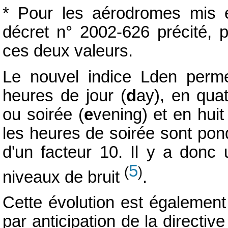
* Pour les aérodromes mis e
décret n° 2002-626 précité, po
ces deux valeurs.
Le nouvel indice Lden perme
heures de jour (
d
ay), en qua
ou soirée (
e
vening) et en huit
les heures de soirée sont pond
d'un facteur 10. Il y a donc
5
(
)
niveaux de bruit
.
Cette évolution est également
par anticipation de la directiv