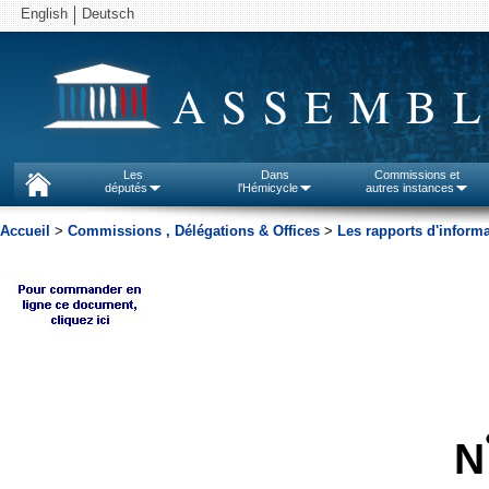
English
Deutsch
ASSEMBL
Les
Dans
Commissions et
députés
l'Hémicycle
autres instances
Accueil
>
Commissions , Délégations & Offices
>
Les rapports d'inform
N