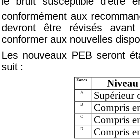
le bruit susceptible d'être 
conformément aux recomman
devront être révisés ava
conformer aux nouvelles dispos
Les nouveaux PEB seront éta
suit :
Zones
Niveau 
A
Supérieur 
B
Compris en
C
Compris en
D
Compris en