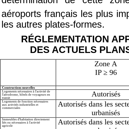
aéroports français les plus i
les autres plates-formes.
RÉGLEMENTATION APP
DES ACTUELS PLANS
Zone A
IP ≥ 96
Constructions nouvelles
Logements nécessaires à l'activité de
Autorisés
l'aérodrome, hôtels de voyageurs en
transit
Logements de fonction nécessaires
Autorisés dans les sect
aux activités industrielles et
commerciales
urbanisés
Immeubles d'habitation directement
Autorisés dans les sect
liés ou nécessaires à l'activité
agricole