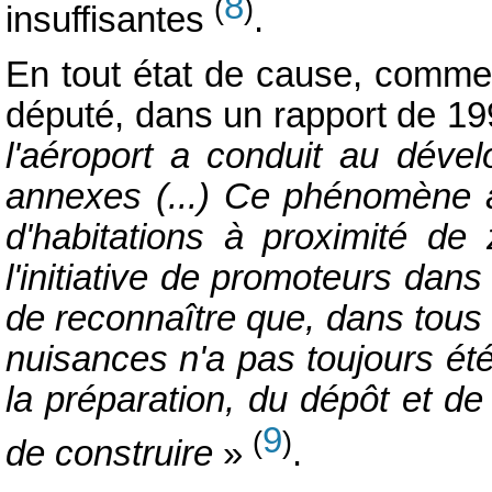
8
(
)
insuffisantes
.
En tout état de cause, comme 
député, dans un rapport de 1
l'aéroport a conduit au déve
annexes (...) Ce phénomène a
d'habitations à proximité de z
l'initiative de promoteurs dan
de reconnaître que, dans tous l
nuisances n'a pas toujours ét
la préparation, du dépôt et 
9
(
)
de construire
»
.