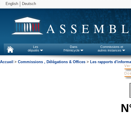
English
Deutsch
ASSEMBL
Les
Dans
Commissions et
députés
l'Hémicycle
autres instances
Accueil
>
Commissions , Délégations & Offices
>
Les rapports d'informa
N