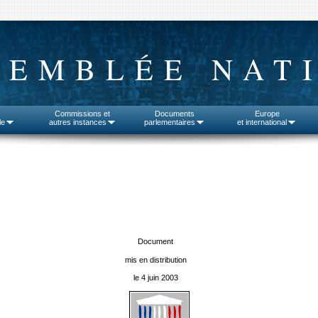
SEMBLÉE NAT
Commissions et
Documents
Europe
le
autres instances
parlementaires
et international
Document
mis en distribution
le 4 juin 2003