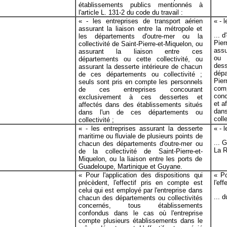
établissements publics mentionnés à
l'article L. 131-2 du code du travail :
« - les entreprises de transport aérien
« - 
assurant la liaison entre la métropole et
... 
les départements d'outre-mer ou la
Pie
collectivité de Saint-Pierre-et-Miquelon, ou
assu
assurant la liaison entre ces
ou 
départements ou cette collectivité, ou
des
assurant la desserte intérieure de chacun
dépa
de ces départements ou collectivité ;
Pier
seuls sont pris en compte les personnels
comp
de ces entreprises concourant
conc
exclusivement à ces dessertes et
et a
affectés dans des établissements situés
dan
dans l'un de ces départements ou
coll
collectivité ;
« - les entreprises assurant la desserte
« - 
maritime ou fluviale de plusieurs points de
... 
chacun des départements d'outre-mer ou
La R
de la collectivité de Saint-Pierre-et-
Miquelon, ou la liaison entre les ports de
Guadeloupe, Martinique et Guyane.
« Pour l'application des dispositions qui
« Po
précèdent, l'effectif pris en compte est
l'effe
celui qui est employé par l'entreprise dans
... 
chacun des départements ou collectivités
concernés, tous établissements
confondus dans le cas où l'entreprise
compte plusieurs établissements dans le