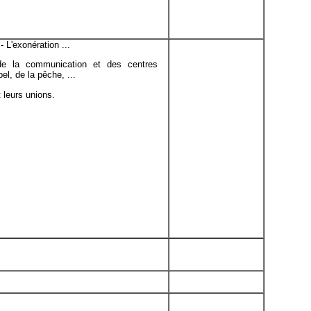
 - L'exonération ...
 de la communication et des centres
pel, de la pêche, ...
t leurs unions.