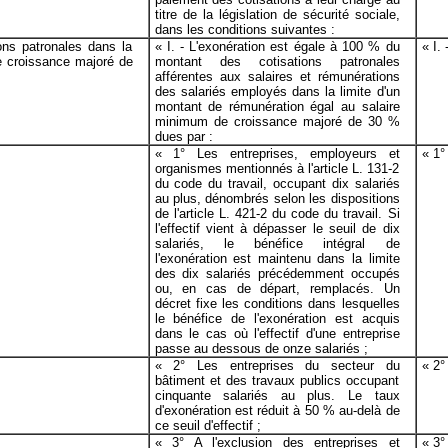
titre de la législation de sécurité sociale,
dans les conditions suivantes :
ons patronales dans la
« I. - L'exonération est égale à 100 % du
« I. 
e croissance majoré de
montant des cotisations patronales
afférentes aux salaires et rémunérations
des salariés employés dans la limite d'un
montant de rémunération égal au salaire
minimum de croissance majoré de 30 %
dues par :
« 1° Les entreprises, employeurs et
« 1
organismes mentionnés à l'article L. 131-2
du code du travail, occupant dix salariés
au plus, dénombrés selon les dispositions
de l'article L. 421-2 du code du travail. Si
l'effectif vient à dépasser le seuil de dix
salariés, le bénéfice intégral de
l'exonération est maintenu dans la limite
des dix salariés précédemment occupés
ou, en cas de départ, remplacés. Un
décret fixe les conditions dans lesquelles
le bénéfice de l'exonération est acquis
dans le cas où l'effectif d'une entreprise
passe au dessous de onze salariés ;
« 2° Les entreprises du secteur du
« 2
bâtiment et des travaux publics occupant
cinquante salariés au plus. Le taux
d'exonération est réduit à 50 % au-delà de
ce seuil d'effectif ;
« 3° A l'exclusion des entreprises et
« 3