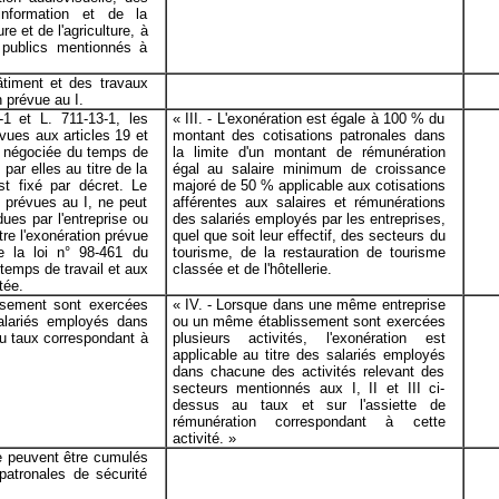
information et de la
e et de l'agriculture, à
 publics mentionnés à
âtiment et des travaux
n prévue au I.
-1 et L. 711-13-1, les
« III. - L'exonération est égale à 100 % du
vues aux articles 19 et
montant des cotisations patronales dans
on négociée du temps de
la limite d'un montant de rémunération
par elles au titre de la
égal au salaire minimum de croissance
st fixé par décret. Le
majoré de 50 % applicable aux cotisations
 prévues au I, ne peut
afférentes aux salaires et rémunérations
dues par l'entreprise ou
des salariés employés par
les entreprises,
tre l'exonération prévue
quel que soit leur effectif, des secteurs du
de la loi n° 98-461 du
tourisme, de la restauration de tourisme
u temps de travail et aux
classée et de l'hôtellerie.
tée.
ssement sont exercées
« IV. - Lorsque dans une même entreprise
 salariés employés dans
ou un même établissement sont exercées
au taux correspondant à
plusieurs activités, l'exonération est
applicable au titre des salariés employés
dans chacune des activités relevant des
secteurs mentionnés aux I, II et III ci-
dessus au taux et sur l'assiette de
rémunération correspondant à cette
activité. »
ne peuvent être cumulés
patronales de sécurité