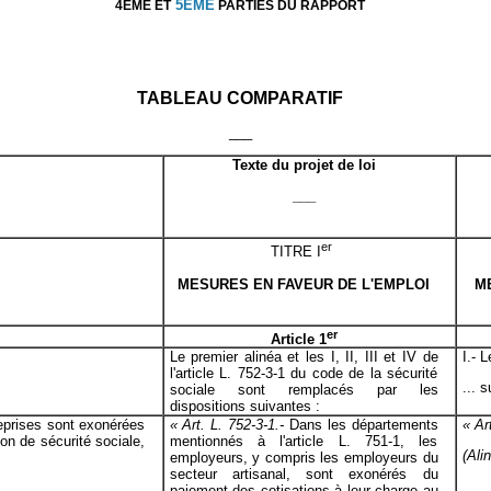
5EME
4EME ET
PARTIES DU RAPPORT
TABLEAU COMPARATIF
___
Texte du projet de loi
___
er
TITRE I
MESURES EN FAVEUR DE L'EMPLOI
M
er
Article 1
Le premier alinéa et les I, II, III et IV de
I.- L
l'article L. 752-3-1 du code de la sécurité
... 
sociale sont remplacés par les
dispositions suivantes :
reprises sont exonérées
« Art. L. 752-3-1.-
Dans les départements
« Art
ion de sécurité sociale,
mentionnés à l'article L. 751-1, les
(Ali
employeurs, y compris les employeurs du
secteur artisanal, sont exonérés du
paiement des cotisations à leur charge au