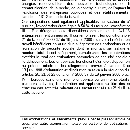
énergies renouvelables, des nouvelles technologies de l'
communication, de la pêche, de la conchyliculture, de l'aquacultur
l'exclusion des entreprises publiques et des établissements
l'article L. 131-2 du code du travail.
Ces dispositions sont également applicables au secteur du b
publics, l'exonération étant égale à 50 % du taux de l'exonératio
III. - Par dérogation aux dispositions des articles L. 241-13
entreprises mentionnées au II qui remplissent les conditions pré
21 de la loi n° 2000-37 du 19 janvier 2000 relative à la réducti
travail bénéficient en outre d'un allégement des cotisations dues 
législation de sécurité sociale dont le montant par salarié e
montant total de cet allégement, cumulé avec les exonérations
excéder le total des cotisations patronales de sécurité sociale 
l'établissement. Les entreprises bénéficient d'un droit d'option en
au présent article et les allégements prévus à l'article 3 
13 juin 1998 d'orientation et d'incitation relative à la réduction d
articles 20, 21 et 23 de la loi n° 2000-37 du 19 janvier 2000 préci
IV. - Lorsque dans une même entreprise ou un même établi
plusieurs activités, l'exonération est applicable au titre des
chacune des activités relevant des secteurs visés au 2° du II, 
cette activité.
Les exonérations et allégements prévus par le présent article 
avec une autre exonération totale ou partielle de cotisations 
sociale.