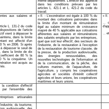
même département. L'effectif est apprécié
dans les conditions prévues par les
articles L. 421-1 et L. 421-2 du code du
travail.
rentes aux salaires et
« II. - L'exonération est égale à 100 % du
« II.
montant des cotisations patronales dans
...
la limite d'un montant de rémunération
ticle L. 131-2 du code
d'ap
égal au salaire minimum de croissance
ispositions de l'article
majoré de 40 % applicable aux cotisations
... e
ctif vient à dépasser le
afférentes aux salaires et rémunérations
maintenu, dans la limite
des salariés employés par les entreprises,
tant est affecté d'un
quel que soit leur effectif, des secteurs de
20 % en 2006. Si après
l'industrie, de la restauration à l'exception
 à dépasser le seuil de
de la restauration de tourisme classée, de
, dans la limite de dix
la presse, de la production audiovisuelle,
coefficient de 80 % la
des énergies renouvelables, des
20 % la cinquième. Un
nouvelles technologies de l'information et
onération est acquis au
de la communication, de la pêche, des
iés.
cultures marines, de l'aquaculture, de
l'agriculture, y compris les coopératives
agricoles et sociétés d'intérêt collectif
agricoles et leurs unions, les coopératives
maritimes et leurs unions.
a condition d'effectif
é par l'ensemble des
reprises artisanales
'industrie, du tourisme,
tion audiovisuelle, des