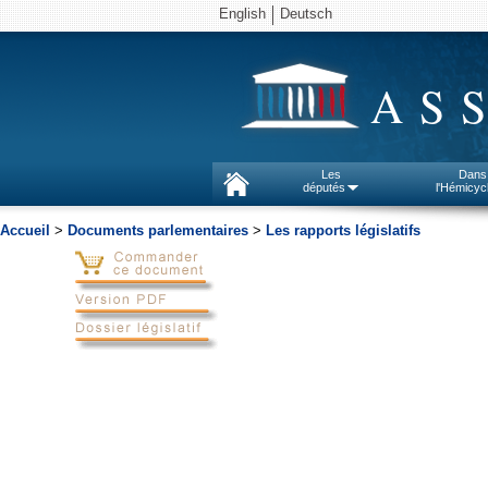
English
Deutsch
AS
Les
Dans
députés
l'Hémicyc
Accueil
>
Documents parlementaires
>
Les rapports législatifs