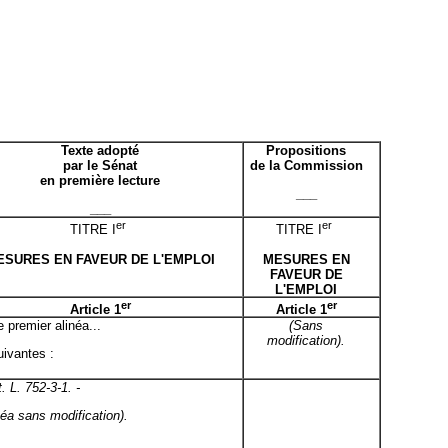
Texte adopté
Propositions
par le Sénat
de la Commission
en première lecture
___
___
er
er
TITRE I
TITRE I
ESURES EN FAVEUR DE L'EMPLOI
MESURES EN
FAVEUR DE
L'EMPLOI
er
er
Article 1
Article 1
e premier alinéa...
(Sans
modification).
suivantes :
. L. 752-3-1. -
néa sans modification).