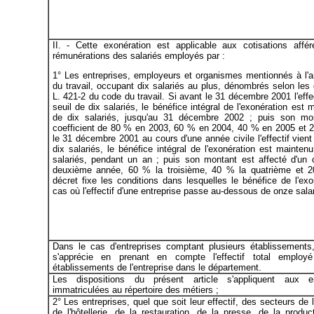
II. - Cette exonération est applicable aux cotisations affé
rémunérations des salariés employés par :
1° Les entreprises, employeurs et organismes mentionnés à l'ar
du travail, occupant dix salariés au plus, dénombrés selon les d
L. 421-2 du code du travail. Si avant le 31 décembre 2001 l'effe
seuil de dix salariés, le bénéfice intégral de l'exonération est 
de dix salariés, jusqu'au 31 décembre 2002 ; puis son mon
coefficient de 80 % en 2003, 60 % en 2004, 40 % en 2005 et 
le 31 décembre 2001 au cours d'une année civile l'effectif vient
dix salariés, le bénéfice intégral de l'exonération est maintenu
salariés, pendant un an ; puis son montant est affecté d'un 
deuxième année, 60 % la troisième, 40 % la quatrième et 
décret fixe les conditions dans lesquelles le bénéfice de l'ex
cas où l'effectif d'une entreprise passe au-dessous de onze salar
Dans le cas d'entreprises comptant plusieurs établissements, l
s'apprécie en prenant en compte l'effectif total employ
établissements de l'entreprise dans le département.
Les dispositions du présent article s'appliquent aux ent
immatriculées au répertoire des métiers ;
2° Les entreprises, quel que soit leur effectif, des secteurs de l
de l'hôtellerie, de la restauration, de la presse, de la produc