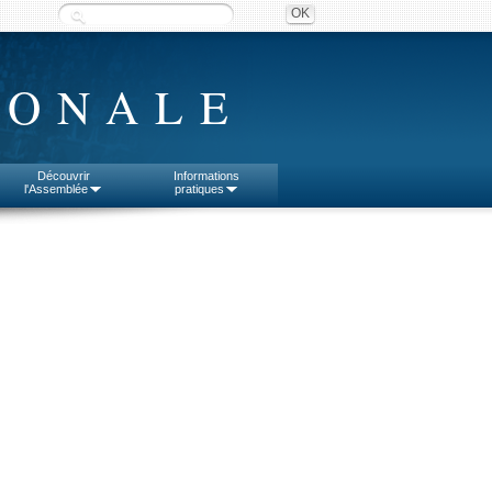
IONALE
Découvrir
Informations
l'Assemblée
pratiques