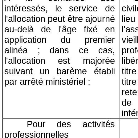
intéressés, le service de
civ
l'allocation peut être ajourné
lieu
au-delà de l'âge fixé en
l'a
application du premier
vi
alinéa ; dans ce cas,
pro
l'allocation est majorée
lib
suivant un barème établi
titr
par arrêté ministériel ;
titr
ret
de
infé
Pour des activités
professionnelles