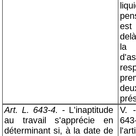
liq
pen
est
del
l
d'a
res
pr
deu
prés
Art. L. 643-4. -
L'inaptitude
V. -
au travail s'apprécie en
64
déterminant si, à la date de
l'ar