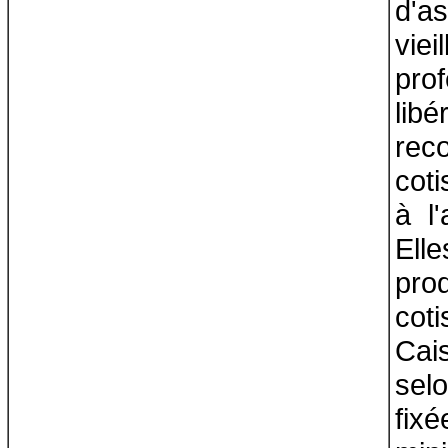
d'a
vi
pro
li
rec
cot
à l'
Elle
pr
cot
Cai
sel
fixé