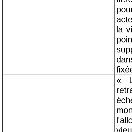
pou
act
la v
poin
sup
dan
fixé
« L
retr
éch
mo
l'a
vie