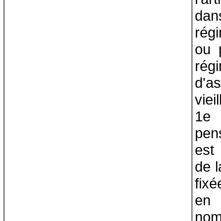
dan
rég
ou 
rég
d'a
vie
1e 
pen
est
de l
fix
en 
nom