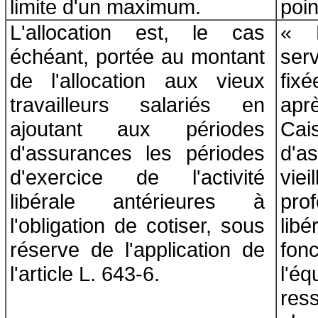
limite d'un maximum.
poin
L'allocation est, le cas
« 
échéant, portée au montant
serv
de l'allocation aux vieux
fix
travailleurs salariés en
apr
ajoutant aux périodes
Cai
d'assurances les périodes
d'a
d'exercice de l'activité
vi
libérale antérieures à
pro
l'obligation de cotiser, sous
li
réserve de l'application de
fo
l'article L. 643-6.
l'é
res