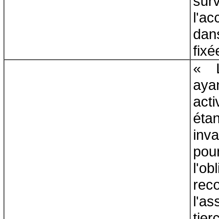
surv
l'a
dan
fixé
« L
aya
acti
étan
inva
po
l'ob
r
l'a
tie