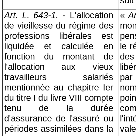
suit 
Art. L. 643-1. -
L'allocation
«
Ar
de vieillesse du régime des
mo
professions libérales est
pen
liquidée et calculée en
le r
fonction du montant de
des
l'allocation aux vieux
libé
travailleurs salariés
par
mentionnée au chapitre Ier
nom
du titre I du livre VIII compte
poi
tenu de la durée
c
d'assurance de l'assuré ou
l'i
périodes assimilées dans la
vale