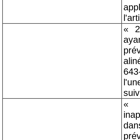
appl
l'ar
« 2
aya
pré
alin
643-
l'un
suiv
ina
dan
pré