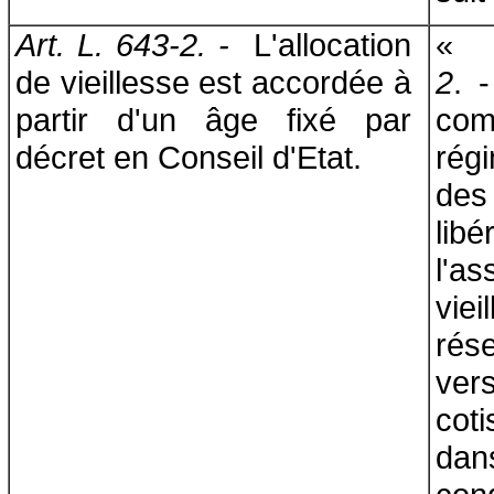
Art. L. 643-2. -
L'allocation
de vieillesse est accordée à
2
. 
partir d'un âge fixé par
co
décret en Conseil d'Etat.
rég
des
li
l'a
vie
ré
ve
cot
d