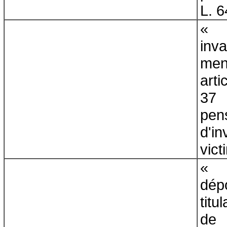
L. 6
inva
me
arti
37
pen
d'i
vict
dépo
titu
de