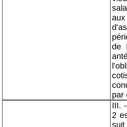
sala
au
d'a
pér
de l
an
l'o
cot
con
par 
III.
2 e
suit 