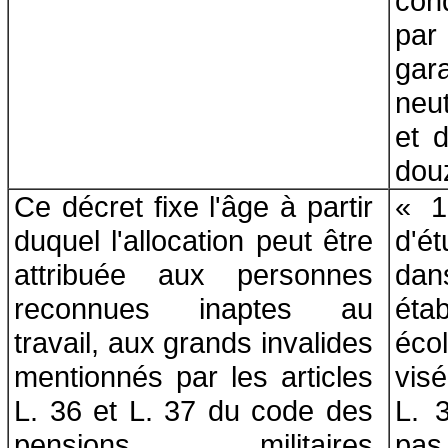
cond
pa
gar
neut
et d
douz
Ce décret fixe l'âge à partir
« 1
duquel l'allocation peut être
d'é
attribuée aux personnes
d
reconnues inaptes au
éta
travail, aux grands invalides
éco
mentionnés par les articles
vis
L. 36 et L. 37 du code des
L. 
pensions militaires
pas