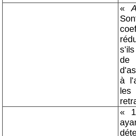
«
A
Son
co
ré
s'il
de
d'a
à l'
les
retra
« 1
aya
dé