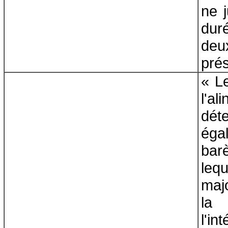
ne j
dur
deu
prés
« L
l'a
dét
ég
ba
lequ
maj
la
l'i