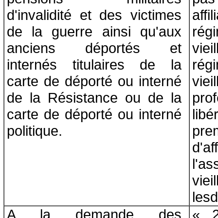
d'invalidité et des victimes
aff
de la guerre ainsi qu'aux
rég
anciens déportés et
viei
internés titulaires de la
rég
carte de déporté ou interné
vi
de la Résistance ou de la
pro
carte de déporté ou interné
lib
politique.
pr
d'a
l'a
vie
lesd
A la demande des
« 2