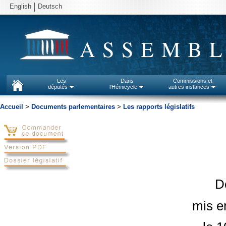
English
Deutsch
ASSEMBL
Les
Dans
Commissions et
députés
l'Hémicycle
autres instances
Accueil
>
Documents parlementaires
>
Les rapports législatifs
D
mis en