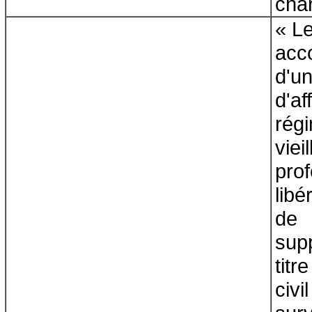
cha
« L
acc
d'u
d'a
rég
vi
pro
libé
d
sup
tit
civi