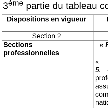
ème
3
partie du tableau c
Dispositions en vigueur
Section 2
Sections
« 
professionnelles
5.
-
prof
ass
com
nati