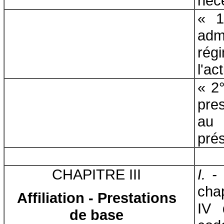
néce
« 1
adm
rég
l'ac
« 2
pre
au 
prés
CHAPITRE III
I. -
chap
Affiliation - Prestations
IV 
de base