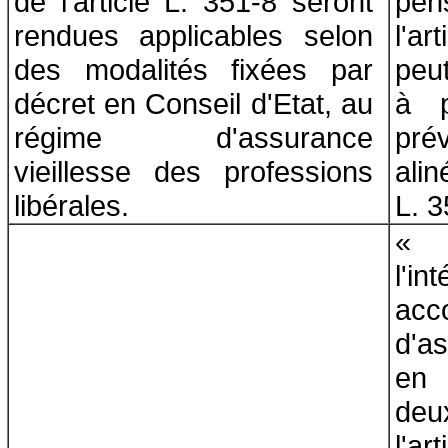
de l'article L. 351-8 seront
pen
rendues applicables selon
l'a
des modalités fixées par
peu
décret en Conseil d'Etat, au
à p
régime d'assurance
pré
vieillesse des professions
ali
libérales.
L. 3
«
l'
acc
d'a
en 
deu
l'a