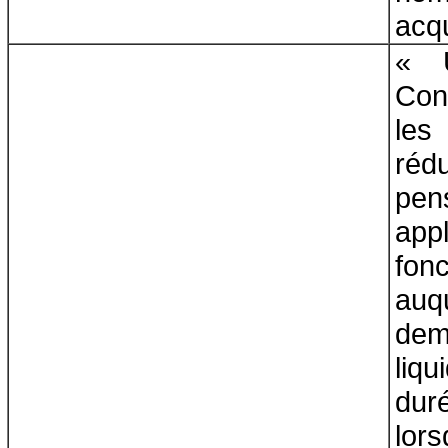
acqu
« 
Con
les
réd
pen
ap
fon
au
de
liqu
dur
lor