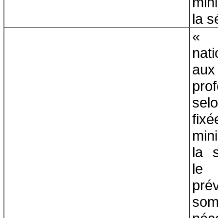
min
la s
« 
nat
au
prof
sel
fixé
min
la s
le
pré
so