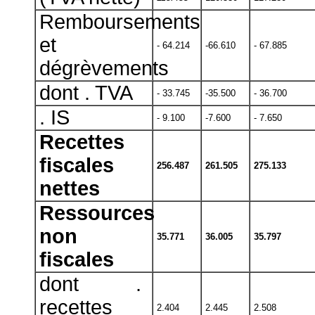
Remboursements
et
- 64.214
-66.610
- 67.885
dégrèvements
dont . TVA
- 33.745
-35.500
- 36.700
. IS
- 9.100
-7.600
- 7.650
Recettes
fiscales
256.487
261.505
275.133
nettes
Ressources
non
35.771
36.005
35.797
fiscales
dont .
recettes
2.404
2.445
2.508