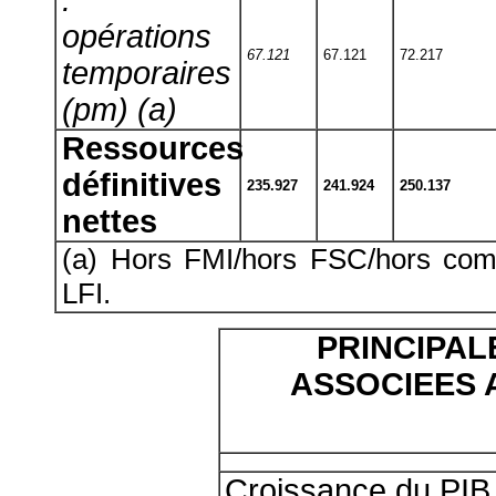
opérations
67.121
67.121
72.217
temporaires
(pm) (a)
Ressources
définitives
235.927
241.924
250.137
nettes
(a) Hors FMI/hors FSC/hors com
LFI.
PRINCIPA
ASSOCIEES 
Croissance du PIB