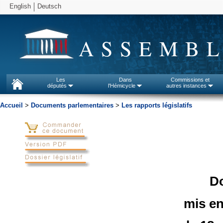
English
Deutsch
ASSEMBL
Les
Dans
Commissions et
députés
l'Hémicycle
autres instances
Accueil
>
Documents parlementaires
>
Les rapports législatifs
D
mis en