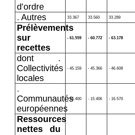
d'ordre
. Autres
33.367
33.560
33.289
Prélèvements
sur
- 61.559
- 60.772
- 63.178
recettes
dont .
Collectivités
- 45.159
- 45.366
- 46.608
locales
.
Communautés
- 16.400
- 15.406
- 16.570
européennes
Ressources
nettes du