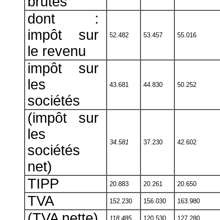
brutes
dont :
impôt sur
52.482
53.457
55.016
le revenu
impôt sur
les
43.681
44.830
50.252
sociétés
(impôt sur
les
34.581
37.230
42.602
sociétés
net)
TIPP
20.883
20.261
20.650
TVA
152.230
156.030
163.980
(TVA nette)
118.485
120.530
127.280