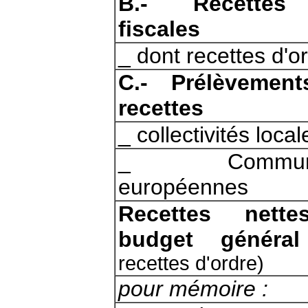
B.- Recette
fiscales
_
dont recettes d'o
C.- Prélèvemen
recettes
_
collectivités local
_
Communau
européennes
Recettes nett
budget général
recettes d'ordre)
pour mémoire :