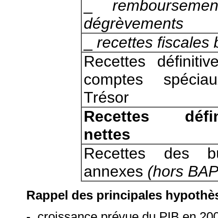
_
rembourseme
dégrèvements
_
recettes fiscales 
Recettes définiti
comptes spécia
Trésor
Recettes défin
nettes
Recettes des b
annexes
(hors BA
Rappel des principales hypothè
- croissance prévue du PIB en 200