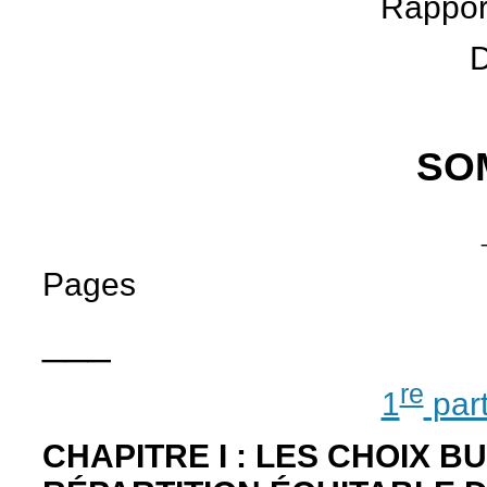
Rappor
D
SO
Pages
___
re
1
part
CHAPITRE I : LES CHOIX B