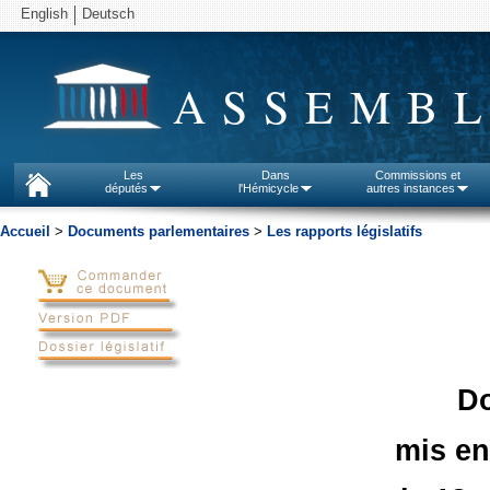
English
Deutsch
ASSEMBL
Les
Dans
Commissions et
députés
l'Hémicycle
autres instances
Accueil
>
Documents parlementaires
>
Les rapports législatifs
D
mis en