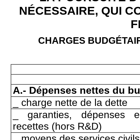
NÉCESSAIRE, QUI 
F
CHARGES BUDGÉTAIR
A.- Dépenses nettes du bu
_
charge nette de la dette
_
garanties, dépenses e
recettes (hors R&D)
_
moyens des services civils (y