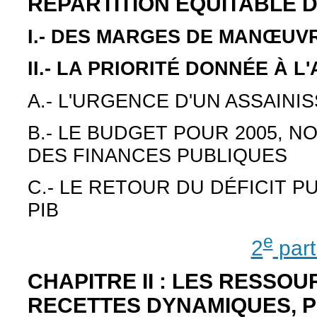
RÉPARTITION ÉQUITABLE D
I.- DES MARGES DE MAN
ŒUVR
II.- LA PRIORITÉ DONNÉE À 
A.- L'URGENCE D'UN ASSAIN
B.- LE BUDGET POUR 2005, 
DES FINANCES PUBLIQUES
C.- LE RETOUR DU DÉFICIT P
PIB
e
2
part
CHAPITRE II : LES RESSOU
RECETTES DYNAMIQUES, P