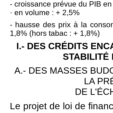
- croissance prévue du PIB en
·
en volume : + 2,5%
- hausse des prix à la cons
1,8% (hors tabac : + 1,8%)
I.- DES CRÉDITS EN
STABILITÉ
A.- DES MASSES BUD
LA PR
DE L'ÉC
Le projet de loi de finan