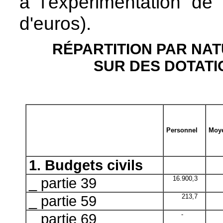
à l'expérimentation de 
d'euros).
RÉPARTITION PAR NAT
SUR DES DOTATI
Personnel
Moye
1. Budgets civils
_
partie 39
16.900,3
_
partie 59
213,7
_
partie 69
-