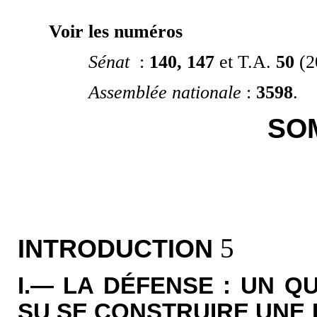
Voir les numéros
Sénat
:
140, 147
et T.A.
50
(2
Assemblée nationale
:
3598
.
SO
5
INTRODUCTION
I.— LA DÉFENSE : UN Q
SU SE CONSTRUIRE UNE