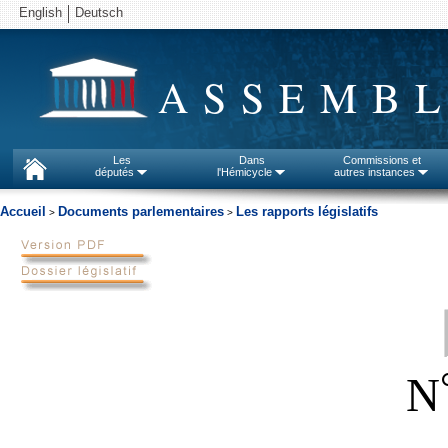
English
Deutsch
ASSEMBL
Les
Dans
Commissions et
députés
l'Hémicycle
autres instances
Accueil
Documents parlementaires
Les rapports législatifs
>
>
N