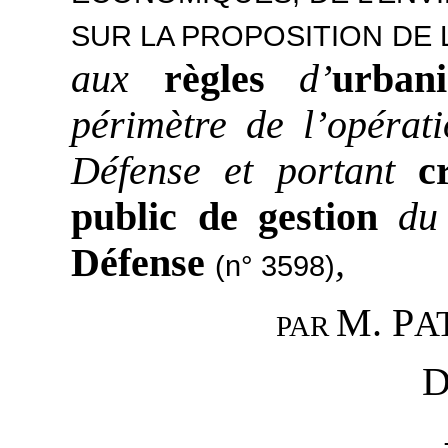
SUR LA PROPOSITION DE LOI
aux
règles
d’
urba
périmètre de l’opérati
Défense et portant
c
public de gestion
du
Défense
,
(n° 3598)
M. P
A
PAR
D