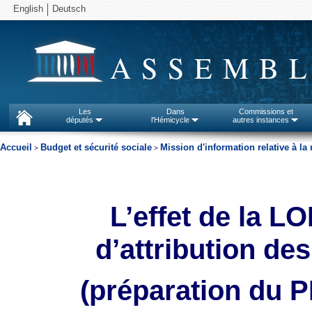
English
Deutsch
ASSEMBL
Les
Dans
Commissions et
députés
l'Hémicycle
autres instances
Accueil
Budget et sécurité sociale
Mission d'information relative à l
>
>
L’effet de la L
d’attribution d
(préparation du P