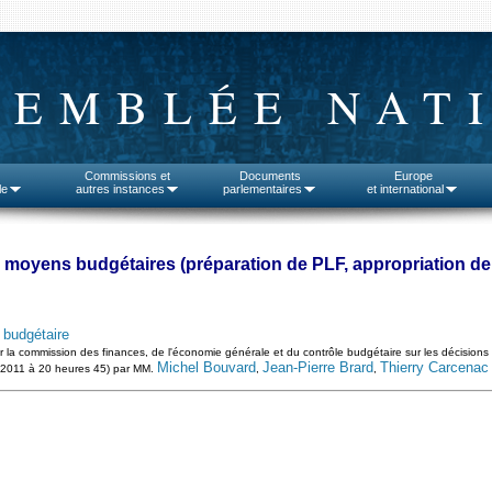
SEMBLÉE NAT
Commissions et
Documents
Europe
le
autres instances
parlementaires
et international
s moyens budgétaires (préparation de PLF, appropriation de
 budgétaire
r la commission des finances, de l'économie générale et du contrôle budgétaire sur les décisions
Michel Bouvard
Jean-Pierre Brard
Thierry Carcenac
et 2011 à 20 heures 45) par MM.
,
,