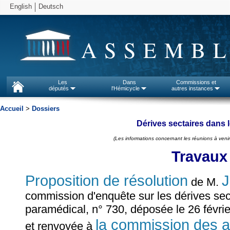
English
Deutsch
ASSEMBL
Les
Dans
Commissions et
députés
l'Hémicycle
autres instances
Accueil
>
Dossiers
Dérives sectaires dans 
(Les informations concernant les réunions à venir
Travaux
Proposition de résolution
de M.
commission d'enquête sur les dérives se
paramédical, n° 730, déposée le 26 févri
la commission des aff
et renvoyée à