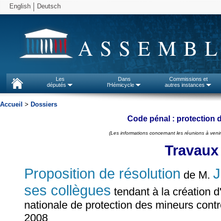
English
Deutsch
ASSEMBL
Les
Dans
Commissions et
députés
l'Hémicycle
autres instances
Accueil
>
Dossiers
Code pénal : protection 
(Les informations concernant les réunions à venir
Travaux
Proposition de résolution
de M.
ses collègues
tendant à la création d
nationale de protection des mineurs contr
2008