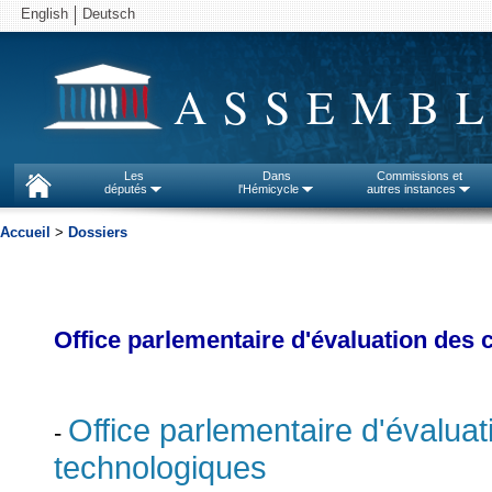
English
Deutsch
ASSEMBL
Les
Dans
Commissions et
députés
l'Hémicycle
autres instances
Accueil
>
Dossiers
Office parlementaire d'évaluation des 
Office parlementaire d'évaluat
-
technologiques