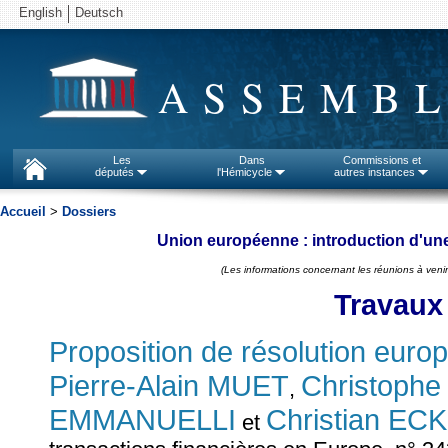
English
Deutsch
ASSEMBL
Les
Dans
Commissions et
députés
l'Hémicycle
autres instances
Accueil
>
Dossiers
Union européenne : introduction d'une
(Les informations concernant les réunions à venir
Travaux
Proposition de résolution eur
Pierre-Alain MUET
Christoph
,
EMMANUELLI
Christian EC
et