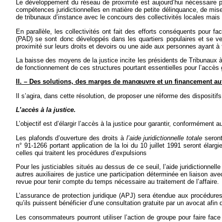
Le développement du réseau de proximité est aujourd’hui nécessaire po
compétences juridictionnelles en matière de petite délinquance, de mi
de tribunaux d’instance avec le concours des collectivités locales mais
En parallèle, les collectivités ont fait des efforts conséquents pour f
(PAD) se sont donc développés dans les quartiers populaires et se veul
proximité sur leurs droits et devoirs ou une aide aux personnes ayant à fa
La baisse des moyens de la justice incite les présidents de Tribunaux à 
de fonctionnement de ces structures pourtant essentielles pour l’accès g
II. – Des solutions, des marges de man
œ
uvre et un financement a
Il s’agira, dans cette résolution, de proposer une réforme des dispositif
L’accès à la justice.
L’objectif est d’élargir l’accès à la justice pour garantir, conformément 
Les plafonds d’ouverture des droits à
l’aide juridictionnelle
totale
seront
n° 91-1266 portant application de la loi du 10 juillet 1991 seront éla
celles qui traitent les procédures d’expulsions
Pour les justiciables situés au dessus de ce seuil, l’aide juridictionnel
autres auxiliaires de justice une participation déterminée en liaison av
revue pour tenir compte du temps nécessaire au traitement de l’affaire.
L’assurance de protection juridique (APJ) sera étendue aux procédures 
qu’ils puissent bénéficier d’une consultation gratuite par un avocat afin d
Les consommateurs pourront utiliser l’action de groupe pour faire face