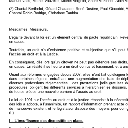
Manuel Valls, Michel Vauzelle, Michel Vergnier, André Vézinhet, Alain Vi
(2) Chantal Berthelot, Gérard Charasse, René Dosière, Paul Giacobbi, A
Chantal Robin-Rodrigo, Christiane Taubira.
Mesdames, Messieurs,
L’égalité devant la loi est un élément central du pacte républicain. Reve
en cause.
Toutefois, un droit n’a d’existence positive et subjective que s’il peut ê
l’accès au droit et à la justice.
En conséquent, dès lors qu’un citoyen ne peut pas défendre ses droits, 
en cause. En réalité il se heurte à un droit confus et foisonnant, et à une
Quant aux réformes engagées depuis 2007, elles n’ont fait qu’éloigner les
dans certaines régions, entraînant une augmentation des frais de dépl
diverses professions réglementées : des prestations jadis gratuites d
procédures, obligent les différents services à hiérarchiser les dossier
de toutes pièces une nouvelle barrière à l’accès au droit.
La loi de 1991 sur l’accès au droit et à la justice répondait à la nécess
des lois a adopté, à l’unanimité, un rapport d’information prenant acte 
de man
œ
uvre existent et le législateur dispose des moyens pour corri
(II).
I – L’insuffisance des dispositifs en place.