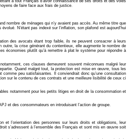
mettant à tout Français d’avoir connaissance de ses droits et des voies
moyens de faire face aux frais de justice.
s grand nombre de ménages qui n’y avaient pas accès. Au même titre que
évolué. N’étant pas indexé sur l’inflation, son plafond est aujourd’hui
ération des avocats étant trop faible, ils ne peuvent consacrer à leurs
 outre, la crise générant du contentieux, elle augmente le nombre de
ites économies plutôt qu’à remettre à plat le système pour répondre à
nes notamment, ces clauses demeurent souvent méconnues malgré leur
epartie. Quand malgré tout, la protection est mise en
œ
uvre, tous les
ient comme peu satisfaisantes. Il conviendrait donc qu’une consultation
n sur le contenu de ces contrats et une meilleure lisibilité de ceux ci
iciables notamment pour les petits litiges en droit de la consommation et
’APJ et des consommateurs en introduisant l’action de groupe.
ion et l’orientation des personnes sur leurs droits et obligations, leur
roit s’adressent à l’ensemble des Français et sont mis en
œ
uvre soit