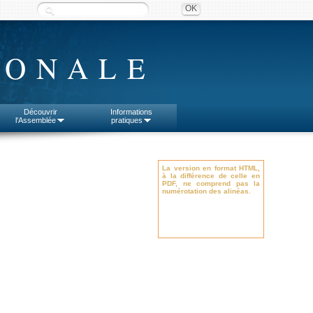
IONALE
Découvrir
Informations
l'Assemblée
pratiques
La version en format HTML,
à la différence de celle en
PDF, ne comprend pas la
numérotation des alinéas.