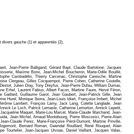
vers gauche (1) et apparentés (2),
ert, Jean-Pierre Balligand, Gérard Bapt, Claude Bartolone, Jacques
Boisserie, Maxime Bono, Jean-Michel Boucheron, Marie-Odile Bouillé,
stophe Cambadélis, Thierry Carcenac, Christophe Caresche, Martine
oise Clergeau, Gilles Cocquempot, Pierre Cohen, Catherine Coutelle,
 Destot, Julien Dray, Tony Dreyfus, Jean-Pierre Dufau, William Dumas,
ne Erhel, Laurent Fabius, Albert Facon, Martine Faure, Hervé Féron,
e Gaillard, Guillaume Garot, Jean Gaubert, Jean-Patrick Gille, Jean
ne Hurel, Monique Iborra, Jean-Louis Idiart, Françoise Imbert, Michel
, Jérôme Lambert, François Lamy, Jack Lang, Colette Langlade, Jean
Annick Le Loch, Patrick Lemasle, Catherine Lemorton, Annick Lepetit,
r, Jacqueline Maquet, Marie-Lou Marcel, Marie-Claude Marchand, Jean-
uida, Jean Michel, Arnaud Montebourg, Pierre Moscovici, Pierre-Alain
Jean-Claude Perez, Marie-Françoise Pérol-Dumont, Martine Pinville,
 Rogemont, Bernard Roman, Gwendal Rouillard, René Rouquet, Alain
pe Tourtelier, Jean-Jacques Urvoas, Daniel Vaillant, Jacques Valax,