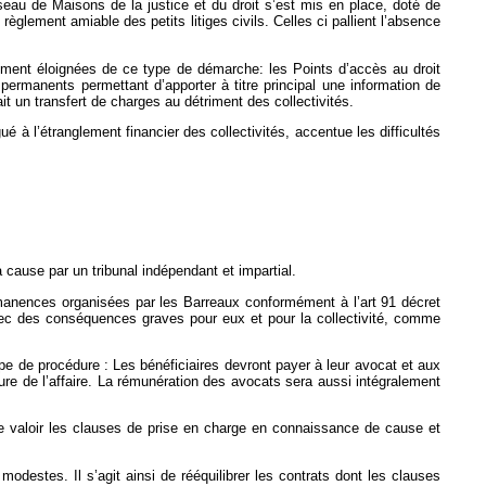
seau de Maisons de la justice et du droit s’est mis en place, doté de
èglement amiable des petits litiges civils. Celles ci pallient l’absence
cialement éloignées de ce type de démarche: les Points d’accès au droit
 permanents permettant d’apporter à titre principal une information de
ait un transfert de charges au détriment des collectivités.
 à l’étranglement financier des collectivités, accentue les difficultés
a cause par un tribunal indépendant et impartial.
nences organisées par les Barreaux conformément à l’art 91 décret
 avec des conséquences graves pour eux et pour la collectivité, comme
type de procédure : Les bénéficiaires devront payer à leur avocat et aux
ture de l’affaire. La rémunération des avocats sera aussi intégralement
aire valoir les clauses de prise en charge en connaissance de cause et
destes. Il s’agit ainsi de rééquilibrer les contrats dont les clauses