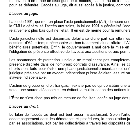
Il convient à ce stade de distinguer deux notions, l’accès au droit et l
pour les défendre. L’accès au juge, dit aussi accès à la justice, comport
L’accès au juge.
La loi de 1991, qui met en place l’aide juridictionnelle (AJ), demeure 
la CMU a généralisé l’accès aux soins, la loi de 1991 a généralisé l’acc
relativement plus bas qu’il ne l’était. Il en est de même pour la rémuné
L’aide juridictionnelle est désormais défaillante d’une part car elle n
dossiers d’AJ le temps nécessaire au bon traitement d’une affaire. L’
bénéficiaires potentiels. Enfin, le gouvernement a mal géré la mise en
l’obligation de présence effective de l’avocat aux auditions et aux per
Les assurances de protection juridique ne remplissent pas complètem
présence discrète dans de nombreux contrats d’assurance. Ainsi les co
efforts sont faits pour éviter une phase juridictionnelle incertaine et 
juridique préalable par un avocat indépendant puisse éclairer l’assuré s
s’avère indispensable.
L’action de groupe en droit français, n’existe pas ce qui constitue une an
serait une source d’économies en évitant la multiplication des actions in
L’État ne s’est donc pas mis en mesure de faciliter l’accès au juge de
L’accès au droit.
Le bilan de l’accès au droit est tout aussi insatisfaisant. Selon l’artic
accompagnement dans les démarches et procédures, la consultation jur
par les associations, soit par les collectivités à travers les dispositifs d