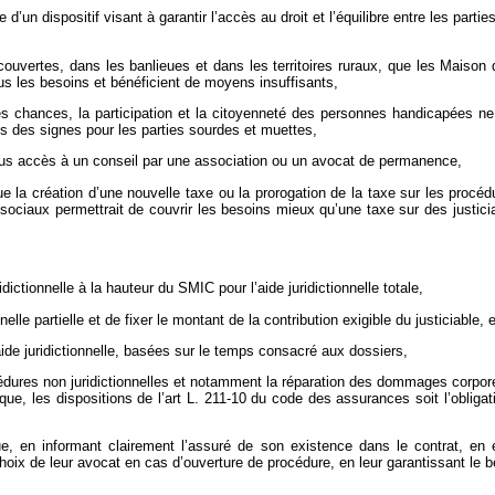
d’un dispositif visant à garantir l’accès au droit et l’équilibre entre les pa
ouvertes, dans les banlieues et dans les territoires ruraux, que les Maison d
us les besoins et bénéficient de moyens insuffisants,
des chances, la participation et la citoyenneté des personnes handicapées ne
s des signes pour les parties sourdes et muettes,
ous accès à un conseil par une association ou un avocat de permanence,
que la création d’une nouvelle taxe ou la prorogation de la taxe sur les proc
sociaux permettrait de couvrir les besoins mieux qu’une taxe sur des justici
dictionnelle à la hauteur du SMIC pour l’aide juridictionnelle totale,
elle partielle et de fixer le montant de la contribution exigible du justiciable,
de juridictionnelle, basées sur le temps consacré aux dossiers,
rocédures non juridictionnelles et notamment la réparation des dommages corp
ridique, les dispositions de l’art L. 211-10 du code des assurances soit l’oblig
ue, en informant clairement l’assuré de son existence dans le contrat, en ex
 choix de leur avocat en cas d’ouverture de procédure, en leur garantissant le b