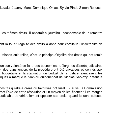
 Likuvalu, Jeanny Marc, Dominique Orliac, Sylvia Pinel, Simon Renucci,
us les mêmes droits. Il apparaît aujourd’hui inconcevable de le remettre
t la loi et l’égalité des droits a donc pour corollaire l’universalité de
sons culturelles, c’est le principe d’égalité des droits qui est remis
’unique volonté de faire des économies, a élargi les déserts judiciaires
e, des pans entiers de la procédure ont été privatisés et confiés aux
 budgétaire et la stagnation du budget de la justice ralentissent les
idiques a marqué le bilan du quinquennat de Nicolas Sarkozy, créant là
sitifs qu’elle a créés ou favorisés ont vieilli (I), aussi la Commission
eront l’axe de cette résolution et un moyen de les financer. Les marges
justiciable de véritablement opposer ses droits quand ils sont bafoués