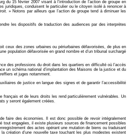
g du 15 février 2007 visant à l’introduction de l’action de groupe en
es juridiques, conduisent le particulier ou le citoyen isolé à renoncer à
roit. » Notons par ailleurs que l’action de groupe tend à diminuer les
tendre les dispositifs de traduction des audiences par des interprètes
 soit ceux des zones urbaines ou périurbaines défavorisées, de plus en
’une population défavorisée en grand nombre et d’un tribunal surchargé
ce des professions du droit dans les quartiers en difficulté où l’accès
place un schéma national d’implantation des Maisons de la justice et du
greffiers et juges notamment.
iliaires de justice en langue des signes et de garantir l’accessibilité
français et de leurs droits les rend particulièrement vulnérables. Un
cats y seront également créées.
 faire des économies. Il est donc possible de revoir intégralement
gré tout engagées, il existe plusieurs sources de financement possibles
’enregistrement des actes opérant une mutation de biens ou traduisant
ue la création d’une nouvelle taxe touchant les plus modestes existent