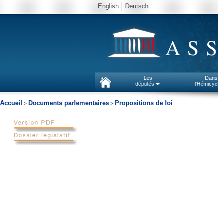
English
Deutsch
AS
Les
Dans
députés
l'Hémicyc
Accueil
Documents parlementaires
Propositions de loi
>
>