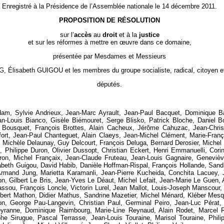
Enregistré à la Présidence de l’Assemblée nationale le 14 décembre 2011.
PROPOSITION DE RÉSOLUTION
sur l’
accès
au
droit
et à la
justice
et sur les réformes à mettre en
œ
uvre dans ce domaine,
présentée par Mesdames et Messieurs
beth GUIGOU et les membres du groupe socialiste, radical, citoyen et di
députés.
dam, Sylvie Andrieux, Jean-Marc Ayrault, Jean-Paul Bacquet, Dominique Ba
Jean-Louis Bianco, Gisèle Biémouret, Serge Blisko, Patrick Bloche, Daniel 
le Bousquet, François Brottes, Alain Cacheux, Jérôme Cahuzac, Jean-Chri
ort, Jean-Paul Chanteguet, Alain Claeys, Jean-Michel Clément, Marie-Franç
, Michèle Delaunay, Guy Delcourt, François Deluga, Bernard Derosier, Michel
hilippe Duron, Olivier Dussopt, Christian Eckert, Henri Emmanuelli, Corin
eyron, Michel Françaix, Jean-Claude Fruteau, Jean-Louis Gagnaire, Genevièv
beth Guigou, David Habib, Danièle Hoffman-Rispal, François Hollande, Sandri
, Armand Jung, Marietta Karamanli, Jean-Pierre Kucheida, Conchita Lacuey
n, Gilbert Le Bris, Jean-Yves Le Déaut, Michel Lefait, Jean-Marie Le Guen, 
Cassou, François Loncle, Victorin Lurel, Jean Mallot, Louis-Joseph Manscou
lbert Mathon, Didier Mathus, Sandrine Mazetier, Michel Ménard, Kléber Mesq
n, George Pau-Langevin, Christian Paul, Germinal Peiro, Jean-Luc Pérat, 
ueyranne, Dominique Raimbourg, Marie-Line Reynaud, Alain Rodet, Marcel
e Sirugue, Pascal Terrasse, Jean-Louis Touraine, Marisol Touraine, Philip