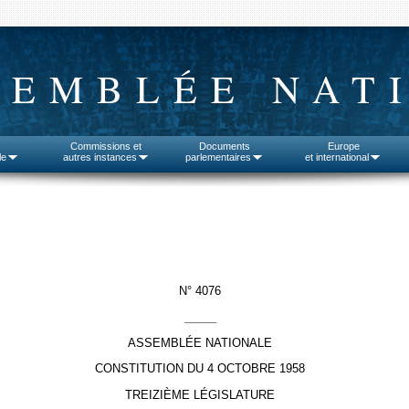
SEMBLÉE NAT
Commissions et
Documents
Europe
le
autres instances
parlementaires
et international
N° 4076
_____
ASSEMBLÉE NATIONALE
CONSTITUTION DU 4 OCTOBRE 1958
TREIZIÈME LÉGISLATURE