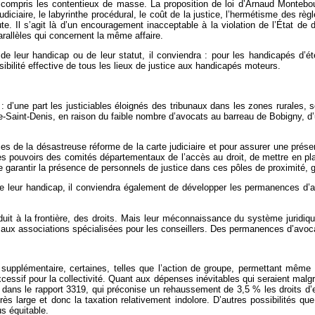
 compris les contentieux de masse. La proposition de loi d’Arnaud Montebour
udiciaire, le labyrinthe procédural, le coût de la justice, l’hermétisme des règl
e. Il s’agit là d’un encouragement inacceptable à la violation de l’État de d
arallèles qui concernent la même affaire.
 de leur handicap ou de leur statut, il conviendra : pour les handicapés d’é
sibilité effective de tous les lieux de justice aux handicapés moteurs.
 : d’une part les justiciables éloignés des tribunaux dans les zones rurales,
ne-Saint-Denis, en raison du faible nombre d’avocats au barreau de Bobigny, d
es de la désastreuse réforme de la carte judiciaire et pour assurer une présen
et les pouvoirs des comités départementaux de l’accès au droit, de mettre en 
 de garantir la présence de personnels de justice dans ces pôles de proximité, 
de leur handicap, il conviendra également de développer les permanences d’aux
 à la frontière, des droits. Mais leur méconnaissance du système juridique 
ué aux associations spécialisées pour les conseillers. Des permanences d’avo
lémentaire, certaines, telles que l’action de groupe, permettant même de
 excessif pour la collectivité. Quant aux dépenses inévitables qui seraient mal
s dans le rapport 3319, qui préconise un rehaussement de 3,5 % les droits d
très large et donc la taxation relativement indolore. D’autres possibilités q
us équitable.