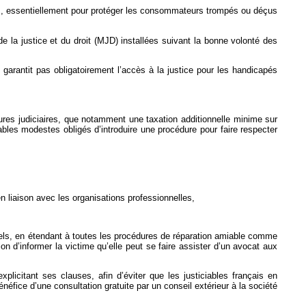
rties, essentiellement pour protéger les consommateurs trompés ou déçus
e la justice et du droit (MJD) installées suivant la bonne volonté des
 garantit pas obligatoirement l’accès à la justice pour les handicapés
édures judiciaires, que notamment une taxation additionnelle minime sur
ables modestes obligés d’introduire une procédure pour faire respecter
 en liaison avec les organisations professionnelles,
orels, en étendant à toutes les procédures de réparation amiable comme
ation d’informer la victime qu’elle peut se faire assister d’un avocat aux
plicitant ses clauses, afin d’éviter que les justiciables français en
énéfice d’une consultation gratuite par un conseil extérieur à la société