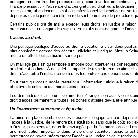
protègent encore trop les professionnels, pour tous les contentieux, y
France précisait : « l’absence d’accès gratuit au droit ou à la décision j
toute action, abandonnant ainsi au professionnel le bénéfice de sa faut
dépenses d’aide juridictionnelle en réduisant le nombre de procédures p
Certains publics ont du mal à exercer leurs droits en justice à raison
professionnels en langue des signes. Enfin, il s’agira de garantir l’acces
L’accès au droit.
Une politique publique d’accès au droit a vocation à viser deux publics
plus considérée comme des déserts judiciaire et juridique. Ainsi la Sei
mérite un effort tout particulier sur ce point.
Un maillage plus fin du territoire s’impose pour atténuer les conséquenc
au droit est un luxe. À cet effet, il importe de revoir la composition 
droit, d’accroître l’implication de toutes les professions concernées et
Pour ceux qui ont un accès restreint à l’information juridique à raison 
effective de celles ci aux handicapés moteurs.
Les demandeurs d’asile ont, comme tout étranger non admis ou reconduit
droit d’accès permanent à toutes les zones d’attente devra être attrib
Un financement autonome et équitable.
La mise en place nombre de ces mesures n’engage aucune dépense supp
l’accès à la justice, de le rendre plus équitable, sans que le coût soit
à l’instar, par exemple, de celle envisagée par la Commission des Loi
une modification importante dans la vie d’une société : l’assiette est 
permettant de revoir intégralement l’accès à la justice et de le rendre pl