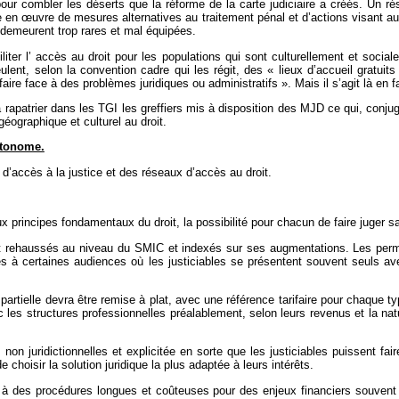
ur combler les déserts que la réforme de la carte judiciaire a créés. Un ré
se en
œ
uvre de mesures alternatives au traitement pénal et d’actions visant au r
 demeurent trop rares et mal équipées.
aciliter l’ accès au droit pour les populations qui sont culturellement et so
ent, selon la convention cadre qui les régit, des « lieux d’accueil gratuits
ire face à des problèmes juridiques ou administratifs ». Mais il s’agit là en f
rapatrier dans les TGI les greffiers mis à disposition des MJD ce qui, conjugué
éographique et culturel au droit.
utonome.
s d’accès à la justice et des réseaux d’accès au droit.
aux principes fondamentaux du droit, la possibilité pour chacun de faire juger s
 rehaussés au niveau du SMIC et indexés sur ses augmentations. Les perma
rgies à certaines audiences où les justiciables se présentent souvent seuls
le partielle devra être remise à plat, avec une référence tarifaire pour chaque 
ec les structures professionnelles préalablement, selon leurs revenus et la na
non juridictionnelles et explicitée en sorte que les justiciables puissent f
e choisir la solution juridique la plus adaptée à leurs intérêts.
 à des procédures longues et coûteuses pour des enjeux financiers souvent mo