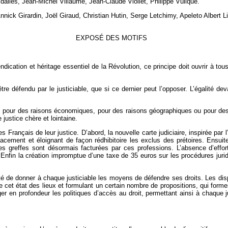
dalies, Jean-Michel Villaumé, Jean-Claude Viollet, Philippe Vuilque.
nnick Girardin, Joël Giraud, Christian Hutin, Serge Letchimy, Apeleto Albert
EXPOSÉ DES MOTIFS
ndication et héritage essentiel de la Révolution, ce principe doit ouvrir à to
tre défendu par le justiciable, que si ce dernier peut l’opposer. L’égalité devan
pour des raisons économiques, pour des raisons géographiques ou pour des rai
 justice chère et lointaine.
 Français de leur justice. D’abord, la nouvelle carte judiciaire, inspirée par l
acement et éloignant de façon rédhibitoire les exclus des prétoires. Ensuit
es greffes sont désormais facturées par ces professions. L’absence d’effort
s. Enfin la création impromptue d’une taxe de 35 euros sur les procédures jur
ité de donner à chaque justiciable les moyens de défendre ses droits. Les dispo
de cet état des lieux et formulant un certain nombre de propositions, qui form
ger en profondeur les politiques d’accès au droit, permettant ainsi à chaque 