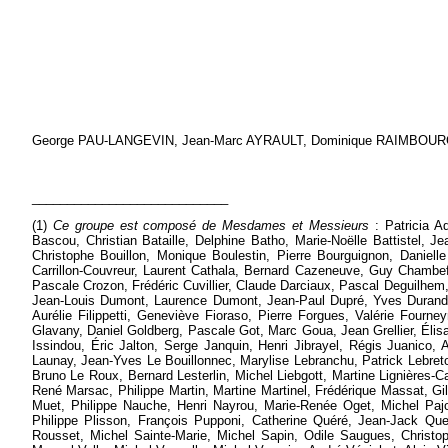
George PAU-LANGEVIN, Jean-Marc AYRAULT, Dominique RAIMBOURG, Élisa
____________________________
(1)
Ce groupe est composé de
Mesdames et Messieurs
: Patricia A
Bascou, Christian Bataille, Delphine Batho, Marie-Noëlle Battistel, 
Christophe Bouillon, Monique Boulestin, Pierre Bourguignon, Daniel
Carrillon-Couvreur, Laurent Cathala, Bernard Cazeneuve, Guy Chambef
Pascale Crozon, Frédéric Cuvillier, Claude Darciaux, Pascal Deguilhem
Jean-Louis Dumont, Laurence Dumont, Jean-Paul Dupré, Yves Durand, P
Aurélie Filippetti, Geneviève Fioraso, Pierre Forgues, Valérie Fourn
Glavany, Daniel Goldberg, Pascale Got, Marc Goua, Jean Grellier, Élisa
Issindou, Éric Jalton, Serge Janquin, Henri Jibrayel, Régis Juanico
Launay, Jean-Yves Le Bouillonnec, Marylise Lebranchu, Patrick Lebreto
Bruno Le Roux, Bernard Lesterlin, Michel Liebgott, Martine Lignières-
René Marsac, Philippe Martin, Martine Martinel, Frédérique Massat, Gi
Muet, Philippe Nauche, Henri Nayrou, Marie-Renée Oget, Michel Pajo
Philippe Plisson, François Pupponi, Catherine Quéré, Jean-Jack Q
Rousset, Michel Sainte-Marie, Michel Sapin, Odile Saugues, Christoph