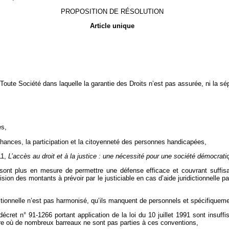
PROPOSITION DE RÉSOLUTION
Article unique
 Toute Société dans laquelle la garantie des Droits n’est pas assurée, ni la s
es,
 chances, la participation et la citoyenneté des personnes handicapées,
11,
L’accès au droit et à la justice : une nécessité pour une société démocrati
 sont plus en mesure de permettre une défense efficace et couvrant suffis
sion des montants à prévoir par le justiciable en cas d’aide juridictionnelle 
ctionnelle n’est pas harmonisé, qu’ils manquent de personnels et spécifiquemen
cret n° 91-1266 portant application de la loi du 10 juillet 1991 sont insuffi
toire où de nombreux barreaux ne sont pas parties à ces conventions,