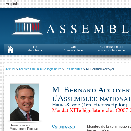
English
ASSEMBL
Les
Dans
Commissions et
députés
l'Hémicycle
autres instances
Accueil
>
Archives de la XIIIe législature
>
Les députés
> M. Bernard Accoyer
M. Bernard Accoyer,
l'Assemblée nationa
Haute-Savoie (1ère circonscription)
Mandat XIIIe législature clos (2007
Union pour un
Commission
Membre de la commission de
Mouvement Populaire
forces armées