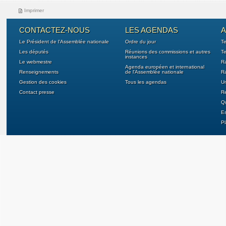
Imprimer
CONTACTEZ-NOUS
LES AGENDAS
A
Le Président de l'Assemblée nationale
Ordre du jour
T
Les députés
Réunions des commissions et autres
Te
instances
Le webmestre
Ra
Agenda européen et international
Renseignements
de l'Assemblée nationale
Ra
Gestion des cookies
Tous les agendas
U
Contact presse
Re
Qu
E
Pl