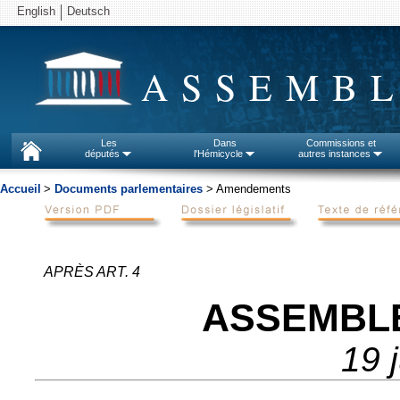
English
Deutsch
ASSEMBL
Les
Dans
Commissions et
députés
l'Hémicycle
autres instances
Accueil
>
Documents parlementaires
> Amendements
APRÈS ART. 4
ASSEMBL
19 