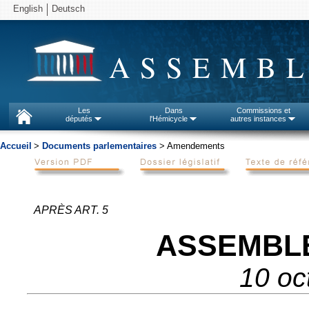
English
Deutsch
ASSEMBL
Les
Dans
Commissions et
députés
l'Hémicycle
autres instances
Accueil
>
Documents parlementaires
> Amendements
APRÈS ART. 5
ASSEMBL
10 oc