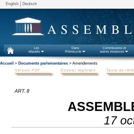
English
Deutsch
ASSEMBL
Les
Dans
Commissions et
députés
l'Hémicycle
autres instances
Accueil
>
Documents parlementaires
> Amendements
ART. 8
ASSEMBL
17 oc