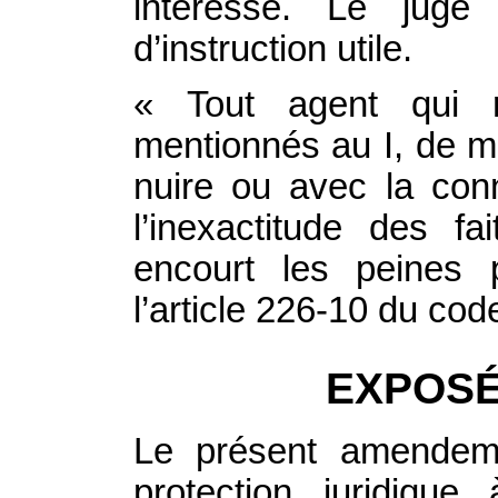
intéressé. Le juge
d’instruction utile.
« Tout agent qui r
mentionnés au I, de ma
nuire ou avec la con
l’inexactitude des fa
encourt les peines 
l’article 226‑10 du cod
EXPOSÉ
Le présent amendemen
protection juridiqu