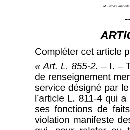
M. Urvoas, rapporte
-
ARTI
Compléter cet article p
« Art. L. 855‑2. –
I. –
T
de renseignement menti
service désigné par le
l’article L. 811‑4 qui
ses fonctions
de fait
violation manifeste de