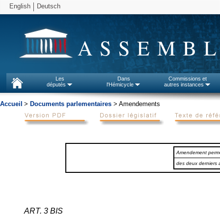
English
Deutsch
ASSEMBL
Les
Dans
Commissions et
députés
l'Hémicycle
autres instances
Accueil
>
Documents parlementaires
> Amendements
Amendement permett
des deux derniers a
ART. 3 BIS