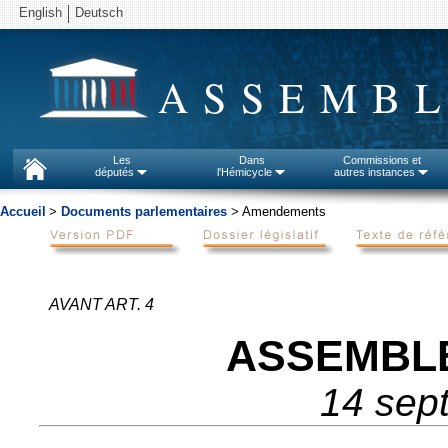
English
Deutsch
ASSEMBL
Les
Dans
Commissions et
députés
l'Hémicycle
autres instances
Accueil
>
Documents parlementaires
> Amendements
AVANT ART. 4
ASSEMBL
14 sep