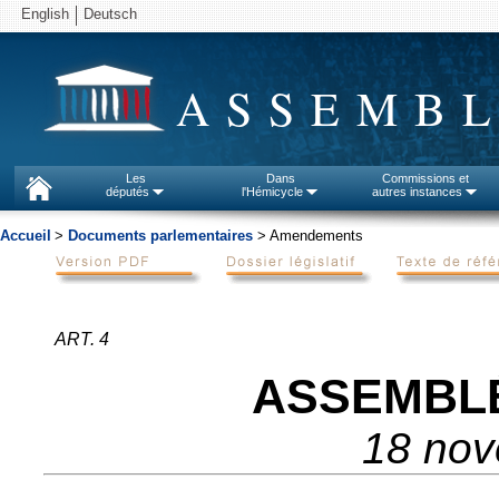
English
Deutsch
ASSEMBL
Les
Dans
Commissions et
députés
l'Hémicycle
autres instances
Accueil
>
Documents parlementaires
> Amendements
ART. 4
ASSEMBL
18 no