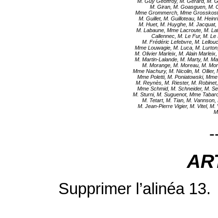
M. Guy Geoffroy, M. Gérard, M. Ge
M. Giran, M. Goasguen, M. 
Mme Grommerch, Mme Grosskost, 
M. Guillet, M. Guilloteau, M. Heinr
M. Huet, M. Huyghe, M. Jacquat,
M. Labaune, Mme Lacroute, M. Laf
Callennec, M. Le Fur, M. Le
M. Frédéric Lefebvre, M. Lellouc
Mme Louwagie, M. Luca, M. Lurton, 
M. Olivier Marleix, M. Alain Marlei
M. Martin-Lalande, M. Marty, M. Ma
M. Morange, M. Moreau, M. Mor
Mme Nachury, M. Nicolin, M. Ollier,
Mme Poletti, M. Poniatowski, Mme 
M. Reynès, M. Riester, M. Robinet,
Mme Schmid, M. Schneider, M. Serm
M. Sturni, M. Suguenot, Mme Tabarot
M. Tetart, M. Tian, M. Vannson, 
M. Jean-Pierre Vigier, M. Vitel, 
M
-
AR
Supprimer l’alinéa 13.