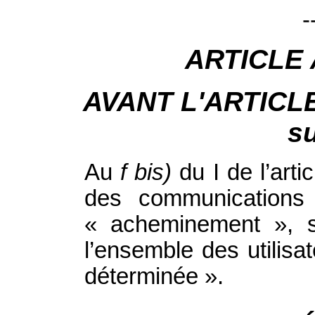
-
ARTICLE
AVANT L'ARTICLE 3
su
Au
f bis)
du I de l’arti
des communications 
« acheminement », s
l’ensemble des utilis
déterminée ».