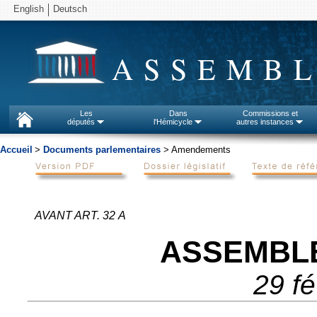
English
Deutsch
ASSEMBL
Les
Dans
Commissions et
députés
l'Hémicycle
autres instances
Accueil
>
Documents parlementaires
> Amendements
AVANT ART. 32 A
ASSEMBL
29 fé