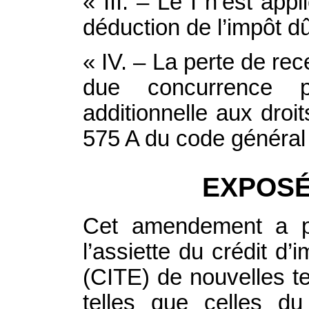
« III. – Le I n’est a
déduction de l’impôt dû
« IV. – La perte de re
due concurrence p
additionnelle aux droi
575 A du code général 
EXPOSÉ
Cet amendement a po
l’assiette du crédit d’
(CITE) de nouvelles t
telles que celles du