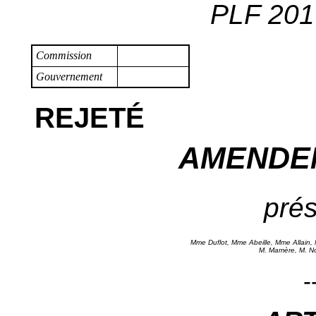
PLF 2017
Commission
Gouvernement
REJETÉ
AMENDE
prés
Mme Duflot, Mme Abeille, Mme Allain
M. Mamère, M. N
-