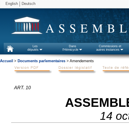
English
Deutsch
ASSEMBL
Les
Dans
Commissions et
députés
l'Hémicycle
autres instances
Accueil
>
Documents parlementaires
> Amendements
ART. 10
ASSEMBL
14 oc