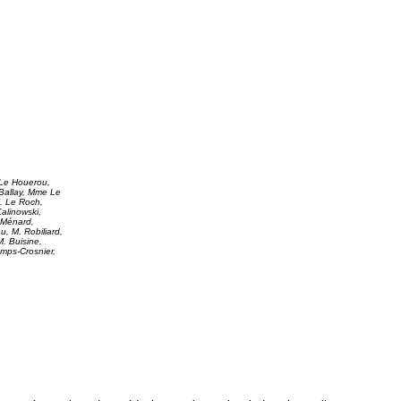
 Le Houerou,
Ballay, Mme Le
M. Le Roch,
alinowski,
 Ménard,
, M. Robiliard,
. Buisine,
mps-Crosnier,