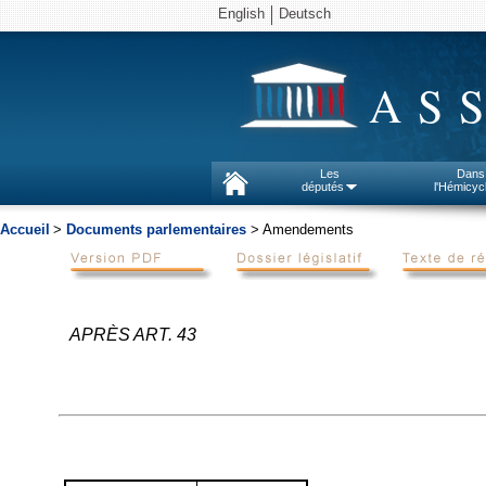
English
Deutsch
AS
Les
Dans
députés
l'Hémicyc
Accueil
>
Documents parlementaires
> Amendements
APRÈS ART. 43