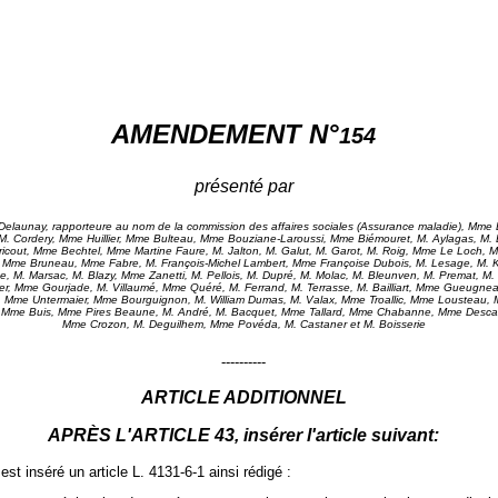
AMENDEMENT N°
154
présenté par
elaunay, rapporteure au nom de la commission des affaires sociales (Assurance maladie), Mme
. Cordery, Mme Huillier, Mme Bulteau, Mme Bouziane-Laroussi, Mme Biémouret, M. Aylagas, M. 
ricout, Mme Bechtel, Mme Martine Faure, M. Jalton, M. Galut, M. Garot, M. Roig, Mme Le Loch, 
Mme Bruneau, Mme Fabre, M. François-Michel Lambert, Mme Françoise Dubois, M. Lesage, M. K
e, M. Marsac, M. Blazy, Mme Zanetti, M. Pellois, M. Dupré, M. Molac, M. Bleunven, M. Premat, M.
ier, Mme Gourjade, M. Villaumé, Mme Quéré, M. Ferrand, M. Terrasse, M. Bailliart, Mme Gueugneau
 Mme Untermaier, Mme Bourguignon, M. William Dumas, M. Valax, Mme Troallic, Mme Lousteau, M
 Mme Buis, Mme Pires Beaune, M. André, M. Bacquet, Mme Tallard, Mme Chabanne, Mme Desca
Mme Crozon, M. Deguilhem, Mme Povéda, M. Castaner et M. Boisserie
----------
ARTICLE ADDITIONNEL
APRÈS L'ARTICLE 43, insérer l'article suivant:
est inséré un article L. 4131‑6‑1 ainsi rédigé :