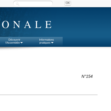
IONALE
Découvrir
Informations
l'Assemblée
pratiques
N°154