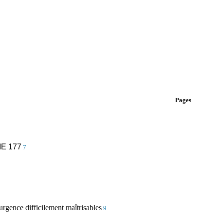
Pages
E 177
7
rgence difficilement maîtrisables
9