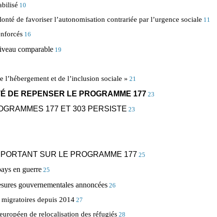
abilisé
10
onté de favoriser l’autonomisation contrariée par l’urgence sociale
11
enforcés
16
 niveau comparable
19
e l’hébergement et de l’inclusion sociale »
21
ITÉ DE REPENSER LE PROGRAMME 177
23
OGRAMMES 177 ET 303 PERSISTE
23
 IMPORTANT SUR LE PROGRAMME 177
25
pays en guerre
25
mesures gouvernementales annoncées
26
 migratoires depuis 2014
27
européen de relocalisation des réfugiés
28