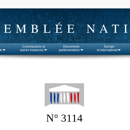
SEMBLÉE NAT
Commissions et
Documents
Europe
le
autres instances
parlementaires
et international
N° 3114