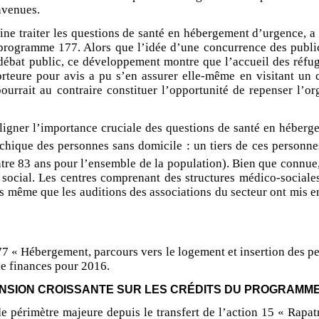
nvenues.
igine traiter les questions de santé en hébergement d’urgence, 
e programme 177. Alors que l’idée d’une concurrence des public
débat public, ce développement montre que l’accueil des réfug
rteure pour avis a pu s’en assurer elle-même en visitant un 
 pourrait au contraire constituer l’opportunité de repenser l’
ligner l’importance cruciale des questions de santé en héberge
sychique des personnes sans domicile : un tiers de ces personn
tre 83 ans pour l’ensemble de la population). Bien que connue, 
social. Les centres comprenant des structures médico-sociales,
s même que les auditions des associations du secteur ont mis en
 « Hébergement, parcours vers le logement et insertion des per
de finances pour 2016.
TENSION CROISSANTE SUR LES CRÉDITS DU PROGRAMME
périmètre majeure depuis le transfert de l’action 15 « Rapatr