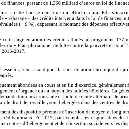
i de finances, passant de 1,366 milliard d’euros en loi de financ
aires, cette hausse constitue un effort certain. Elle s’insc
 le « rebasage » des crédits intervenu dans la loi de finances i
valuées (+ 9 %), dépassant le montant des dépenses effectivem
e cette augmentation des crédits alloués au programme 177 ne 
 du « Plan pluriannuel de lutte contre la pauvreté et pour l’i
 » 2015-2017.
décesseurs, tient à souligner la sous-dotation chronique du pr
-après.
quement abondées en cours et en fin d’exercice, généralement à 
rgement d’urgence ou au moyen des nuitées hôtelières. La génér
emande toujours croissante et faute de mode alternatif de pris
voir le droit de travailler, sont hébergées dans des centres de 
ment des dispositifs pérennes d’insertion de moyen et long ter
 de crédits initiaux. En 2015, par exemple, les responsables d
aux centres d’hébergement et de réinsertion sociale vers les dis