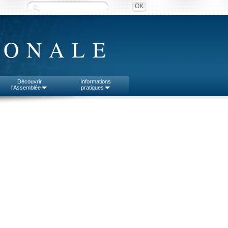
IONALE
Découvrir
Informations
l'Assemblée
pratiques