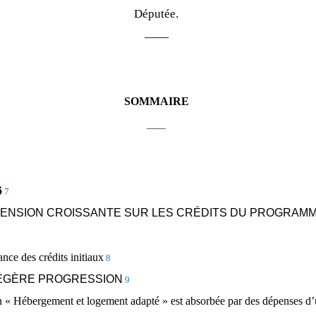
Députée.
——
SOMMAIRE
___
6
7
 TENSION CROISSANTE SUR LES CRÉDITS DU PROGRAMM
nce des crédits initiaux
8
LÉGÈRE PROGRESSION
9
on « Hébergement et logement adapté » est absorbée par des dépenses d’u