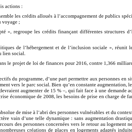
s actions :
assemble les crédits alloués à l’accompagnement de publics spéc
u voyage ;
té », regroupe les crédits finançant différentes structures 
tiques de l’hébergement et de l’inclusion sociale », réunit l
 lien social.
ans le projet de loi de finances pour 2016, contre 1,366 milliar
jectifs du programme, d’une part permettre aux personnes en sit
ent vers le parc social. Bien qu’en constante augmentation, le
evraient augmenter de 15 % –, qui fait face à une demande accr
a crise économique de 2008, les besoins de prise en charge de f
 absolue de mise à l’abri des personnes vulnérables et du contex
aractère vain d’une telle dynamique : sans augmentation drast
arcours des personnes concernées vers le retour au logement n
s nombreuses créations de places en logements adaptés induites