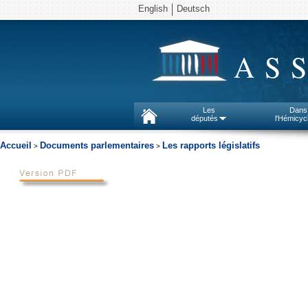
English
Deutsch
AS
Les
Dans
députés
l'Hémicyc
Accueil
Documents parlementaires
Les rapports législatifs
>
>