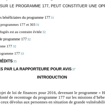
ER SUR LE PROGRAMME 177, PEUT CONSTITUER UNE 
des bénéficiaires du programme 177
31
des programmes 177 et 303
31
fugiés est au contraire évitée
32
r le programme 177
32
ramme 177
32
programme 177
33
RÉDITS
35
ES PAR LA RAPPORTEURE POUR AVIS
37
INTRODUCTION
ojet de loi de finances pour 2016, devenant le programme « Hé
olonté de recentrage du programme 177 sur les missions d’héb
e ceux dévolus aux personnes en situation de grande vulnérabilit