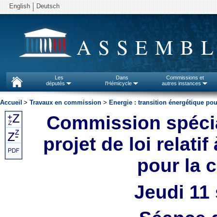
English
Deutsch
ASSEMBL
Les
Dans
Commissions et
députés
l'Hémicycle
autres instances
Accueil
>
Travaux en commission
>
Energie : transition énergétique pou
Commission spécia
projet de loi relati
pour la 
Jeudi 11