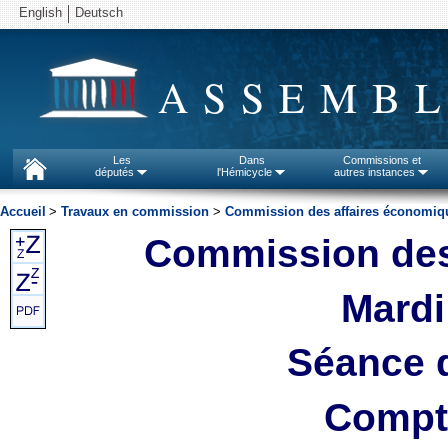
English
Deutsch
ASSEMBL
Les
Dans
Commissions et
députés
l'Hémicycle
autres instances
Accueil
>
Travaux en commission
>
Commission des affaires économiq
Commission des
Mardi
Séance 
Compte