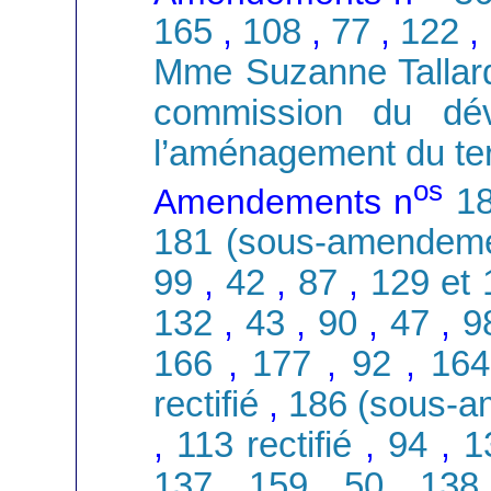
165
,
108
,
77
,
122
,
Mme Suzanne Tallard,
commission du dév
l’aménagement du terr
os
Amendements n
1
181 (sous-amendeme
99
,
42
,
87
,
129 et 
132
,
43
,
90
,
47
,
9
166
,
177
,
92
,
164
rectifié
,
186 (sous-
,
113 rectifié
,
94
,
1
137
,
159
,
50
,
138