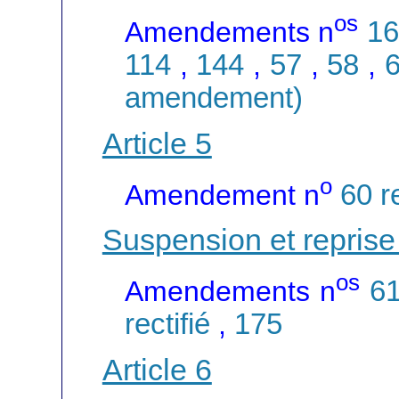
os
Amendements n
16
114
,
144
,
57
,
58
,
amendement)
Article 5
o
Amendement n
60 re
Suspension et reprise
os
Amendements n
6
rectifié
,
175
Article 6