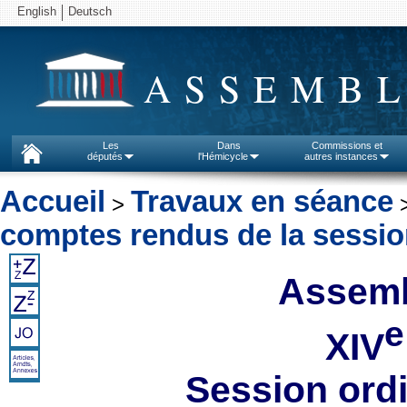
English
Deutsch
ASSEMBL
Les
Dans
Commissions et
députés
l'Hémicycle
autres instances
Accueil
Travaux en séance
>
comptes rendus de la sessi
Assemb
e
XIV
Session ord