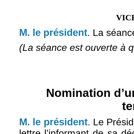
vic
M. le président
. La séanc
(La séance est ouverte à q
Nomination d’u
t
M. le président
. Le Prési
lettre l’informant de sa 