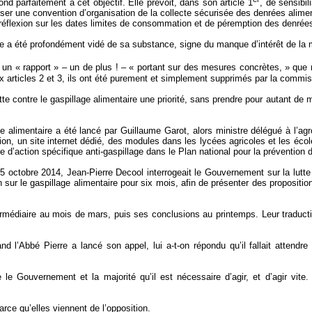
nd parfaitement à cet objectif. Elle prévoit, dans son article 1
, de sensibil
er une convention d’organisation de la collecte sécurisée des denrées alime
ne réflexion sur les dates limites de consommation et de péremption des denrée
a été profondément vidé de sa substance, signe du manque d’intérêt de la m
 « rapport » – un de plus ! – « portant sur des mesures concrètes, » que no
aux articles 2 et 3, ils ont été purement et simplement supprimés par la commis
utte contre le gaspillage alimentaire une priorité, sans prendre pour autant de
e alimentaire a été lancé par Guillaume Garot, alors ministre délégué à l’agro
 un site internet dédié, des modules dans les lycées agricoles et les écoles
d’action spécifique anti-gaspillage dans le Plan national pour la prévention 
5 octobre 2014, Jean-Pierre Decool interrogeait le Gouvernement sur la lutte c
r le gaspillage alimentaire pour six mois, afin de présenter des propositio
ermédiaire au mois de mars, puis ses conclusions au printemps. Leur traduction
 l’Abbé Pierre a lancé son appel, lui a-t-on répondu qu’il fallait attendre
e le Gouvernement et la majorité qu’il est nécessaire d’agir, et d’agir vi
rce qu’elles viennent de l’opposition.