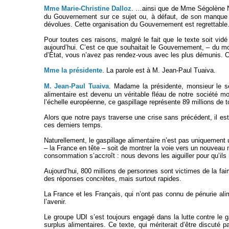
Mme Marie-Christine Dalloz
. …ainsi que de Mme Ségolène Ne
du Gouvernement sur ce sujet ou, à défaut, de son manque d
dévolues. Cette organisation du Gouvernement est regrettable
Pour toutes ces raisons, malgré le fait que le texte soit vid
aujourd’hui. C’est ce que souhaitait le Gouvernement, – du moi
d’État, vous n’avez pas rendez-vous avec les plus démunis. C’e
Mme la présidente
. La parole est à M. Jean-Paul Tuaiva.
M. Jean-Paul Tuaiva
. Madame la présidente, monsieur le se
alimentaire est devenu un véritable fléau de notre société m
l’échelle européenne, ce gaspillage représente 89 millions de to
Alors que notre pays traverse une crise sans précédent, il est
ces derniers temps.
Naturellement, le gaspillage alimentaire n’est pas uniquement 
– la France en tête – soit de montrer la voie vers un nouveau
consommation s’accroît : nous devons les aiguiller pour qu’i
Aujourd’hui, 800 millions de personnes sont victimes de la fa
des réponses concrètes, mais surtout rapides.
La France et les Français, qui n’ont pas connu de pénurie a
l’avenir.
Le groupe UDI s’est toujours engagé dans la lutte contre le g
surplus alimentaires. Ce texte, qui mériterait d’être discuté p