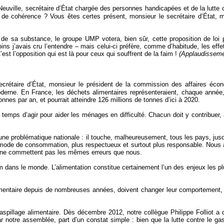
uville, secrétaire d’État chargée des personnes handicapées et de la lutte 
e cohérence ? Vous êtes certes présent, monsieur le secrétaire d’État, 
.
é de sa substance, le groupe UMP votera, bien sûr, cette proposition de loi
ns j’avais cru l’entendre – mais celui-ci préfère, comme d’habitude, les effe
st l’opposition qui est là pour ceux qui souffrent de la faim !
(Applaudisseme
crétaire d’État, monsieur le président de la commission des affaires écon
oderne. En France, les déchets alimentaires représenteraient, chaque année
nnes par an, et pourrait atteindre 126 millions de tonnes d’ici à 2020.
 temps d’agir pour aider les ménages en difficulté. Chacun doit y contribuer, 
une problématique nationale : il touche, malheureusement, tous les pays, jusq
 mode de consommation, plus respectueux et surtout plus responsable. Nous av
ls ne commettent pas les mêmes erreurs que nous.
im dans le monde. L’alimentation constitue certainement l’un des enjeux les p
limentaire depuis de nombreuses années, doivent changer leur comportement,
aspillage alimentaire. Dès décembre 2012, notre collègue Philippe Folliot a 
ar notre assemblée, part d’un constat simple : bien que la lutte contre le gas