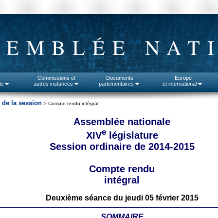
SEMBLÉE NAT
Commissions et
Documents
Europe
le
autres instances
parlementaires
et international
 de la session
> Compte rendu intégral
Assemblée nationale
e
XIV
législature
Session ordinaire de 2014-2015
Compte rendu
intégral
Deuxième séance du jeudi 05 février 2015
SOMMAIRE