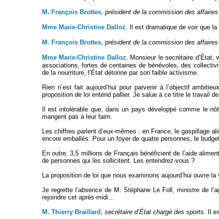
M. François Brottes
,
président de la commission des affaire
Mme Marie-Christine Dalloz
. Il est dramatique de voir que la
M. François Brottes
,
président de la commission des affaire
Mme Marie-Christine Dalloz
. Monsieur le secrétaire d’État
associations, fortes de centaines de bénévoles, des collectiv
de la nourriture, l’État détonne par son faible activisme.
Rien n’est fait aujourd’hui pour parvenir à l’objectif ambiti
proposition de loi entend pallier. Je salue à ce titre le travail 
Il est intolérable que, dans un pays développé comme le nôt
mangent pas à leur faim.
Les chiffres parlent d’eux-mêmes : en France, le gaspillage al
encore emballés. Pour un foyer de quatre personnes, le budget
En outre, 3,5 millions de Français bénéficient de l’aide alime
de personnes qui les sollicitent. Les entendrez-vous ?
La proposition de loi que nous examinons aujourd’hui ouvre la v
Je regrette l’absence de M. Stéphane Le Foll, ministre de l’a
rejoindre cet après-midi…
M. Thierry Braillard
,
secrétaire d’État chargé des sports
. Il 