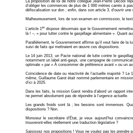
La proposition de loi de notre collègue Jean-Pierre Decool répo
d’obliger les commerces de plus de 1 000 mètres carrés à pass
défiscalisation sur don ; enfin, dans son article 3, d’ouvrir u
Malheureusement, lors de son examen en commission, le texte 
er
L’article 1
dispose désormais que le Gouvernement remettra un
là ! –, « pour lutter contre le gaspillage alimentaire ». Quant 
Parallèlement, le Gouvernement affirme qu’il veut faire de la l
suivi de faits qui mettraient en œuvre ces dispositions.
Le 14 juin 2013, un Pacte national de lutte contre le gaspillag
notamment un label anti-gaspi, une campagne de communication,
optimale » par « À consommer de préférence avant » ou un axe 
Coïncidence de date ou réactivité de l’actuelle majorité ? Le 1
même, Guillaume Garot était nommé parlementaire en mission su
d’ici à 2025.
Dans les faits, la mission Garot rendra d’abord un rapport int
ne permet absolument pas de répondre à l’urgence actuelle.
Les grands froids sont là ; les besoins sont immenses. Quand
dispositions ? Non.
Monsieur le secrétaire d’État, je veux aujourd’hui convaincr
trouveront-elles réellement une traduction législative ?
Saisissez nos propositions ! Vous ne voulez pas les prendre pa