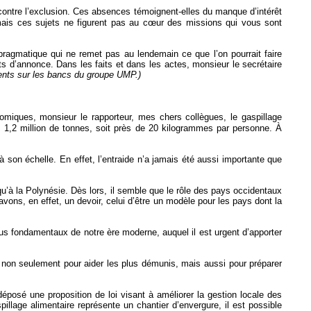
contre l’exclusion. Ces absences témoignent-elles du manque d’intérêt
mais ces sujets ne figurent pas au cœur des missions qui vous sont
 pragmatique qui ne remet pas au lendemain ce que l’on pourrait faire
ts d’annonce. Dans les faits et dans les actes, monsieur le secrétaire
nts sur les bancs du groupe UMP.)
omiques, monsieur le rapporteur, mes chers collègues, le gaspillage
, 1,2 million de tonnes, soit près de 20 kilogrammes par personne. À
à son échelle. En effet, l’entraide n’a jamais été aussi importante que
u’à la Polynésie. Dès lors, il semble que le rôle des pays occidentaux
ons, en effet, un devoir, celui d’être un modèle pour les pays dont la
lus fondamentaux de notre ère moderne, auquel il est urgent d’apporter
 non seulement pour aider les plus démunis, mais aussi pour préparer
déposé une proposition de loi visant à améliorer la gestion locale des
pillage alimentaire représente un chantier d’envergure, il est possible