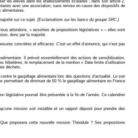
iser les élèves dans les établissements scolaires ; dans son article 2,
ntaires avec une association, sans remise en cause des dispositifs de
s alimentaires.
ajorité sur ce sujet.
(Exclamations sur les bancs du groupe SRC.)
us attendons, « assorties de propositions législatives » – elles sont
sion, donc par la majorité.
 mesures concrètes et efficaces. C’est un effet d’annonce, qui n’est pas
alimentaire. Il prévoit essentiellement des actions de sensibilisation,
 hôtelières, le remplacement de la mention « Date limite d’utilisation
des déchets.
ontre le gaspillage alimentaire lors des questions d’actualité. Le soir
ns permettant de diminuer de 50 % le gaspillage alimentaire en France
 législative pourrait être présentée à la fin de l’année. Ce calendrier
 qu’une mission soit installée et un rapport déposé pour prendre des
te. Que proposera cette nouvelle mission Théodule ? Ses propositions