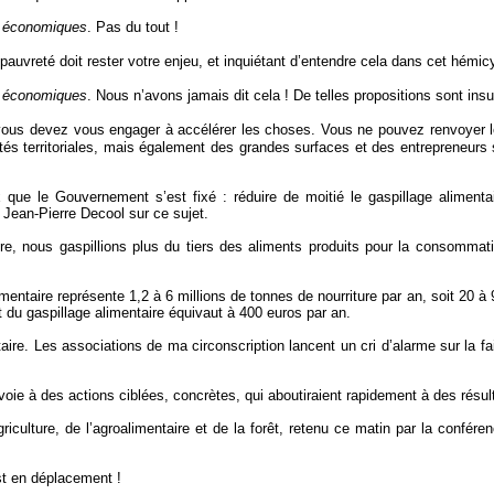
s économiques
. Pas du tout !
 pauvreté doit rester votre enjeu, et inquiétant d’entendre cela dans cet hémic
s économiques
. Nous n’avons jamais dit cela ! De telles propositions sont insuf
, vous devez vous engager à accélérer les choses. Vous ne pouvez renvoyer l
ités territoriales, mais également des grandes surfaces et des entrepreneurs 
eux que le Gouvernement s’est fixé : réduire de moitié le gaspillage alimen
de Jean-Pierre Decool sur ce sujet.
re, nous gaspillions plus du tiers des aliments produits pour la consommat
imentaire représente 1,2 à 6 millions de tonnes de nourriture par an, soit 20
 du gaspillage alimentaire équivaut à 400 euros par an.
ntaire. Les associations de ma circonscription lancent un cri d’alarme sur la 
oie à des actions ciblées, concrètes, qui aboutiraient rapidement à des résul
griculture, de l’agroalimentaire et de la forêt, retenu ce matin par la confé
est en déplacement !