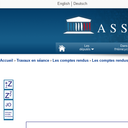
English
Deutsch
AS
Les
Dans
députés
l'Hémicyc
Accueil
Travaux en séance
Les comptes rendus
Les comptes rendus
>
>
>