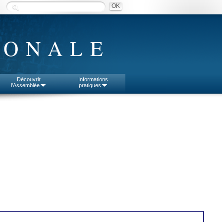
IONALE
Découvrir
Informations
l'Assemblée
pratiques