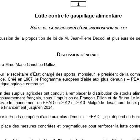
1
Lutte contre le gaspillage alimentaire
Suite de la discussion d’une proposition de loi
iscussion de la proposition de loi de M. Jean-Pierre Decool et plusieurs de se
Discussion générale
st à Mme Marie-Christine Dalloz.
ur le secrétaire d’État chargé des sports, monsieur le président de la com
rance. Créé en 1987, le Programme européen d’aide aux plus démunis – PEAD
litique agricole commune.
n des surplus agricoles ont conduit à remplacer la distribution de stocks al
ouvernement français, sous l’impulsion de François Fillon et de Bruno Le Mai
suivre le financement du PEAD en 2012 et 2013. Malgré le désaccord de six pa
ce financement jusqu’en 2014.
e par le Fonds européen d’aide aux plus démunis – FEAD –, qui dépend du Fon
 place des mesures concrètes et pragmatiques pour renforcer la lutte contre
er