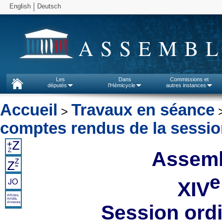
English
Deutsch
ASSEMBL
Les
Dans
Commissions et
députés
l'Hémicycle
autres instances
Accueil
Travaux en séance
>
comptes rendus de la sessi
Assemb
e
XIV
Session ord