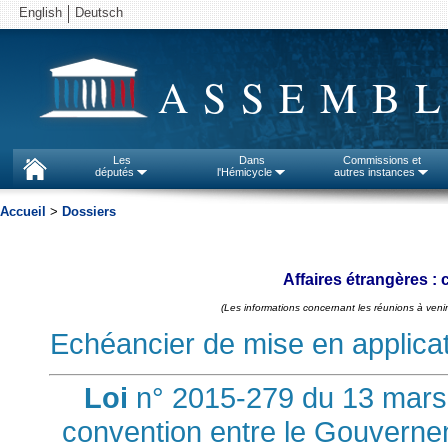
English
Deutsch
ASSEMBL
Les
Dans
Commissions et
députés
l'Hémicycle
autres instances
Accueil
>
Dossiers
Affaires étrangères :
(Les informations concernant les réunions à venir
Echéancier de mise en applicatio
Loi
n° 2015-279 du 13 mars 
convention entre le Gouvernem