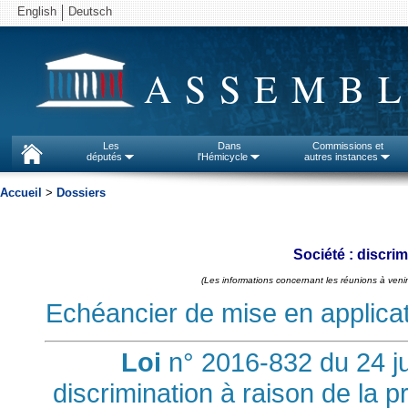
English
Deutsch
ASSEMBL
Les
Dans
Commissions et
députés
l'Hémicycle
autres instances
Accueil
>
Dossiers
Société : discrim
(Les informations concernant les réunions à venir
Echéancier de mise en applicatio
Loi
n° 2016-832 du 24 jui
discrimination à raison de la p