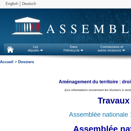
English
Deutsch
ASSEMBL
Les
Dans
Commissions et
députés
l'Hémicycle
autres instances
Accueil
>
Dossiers
Aménagement du territoire : droi
(Les informations concernant les réunions à venir
Travaux
Assemblée nationale 
Assemblée nat