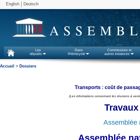
English
Deutsch
ASSEMBL
Les
Dans
Commissions et
députés
l'Hémicycle
autres instances
Accueil
>
Dossiers
Transports : coût de passa
(Les informations concernant les réunions à venir
Travaux
Assemblée n
Assemblée nat