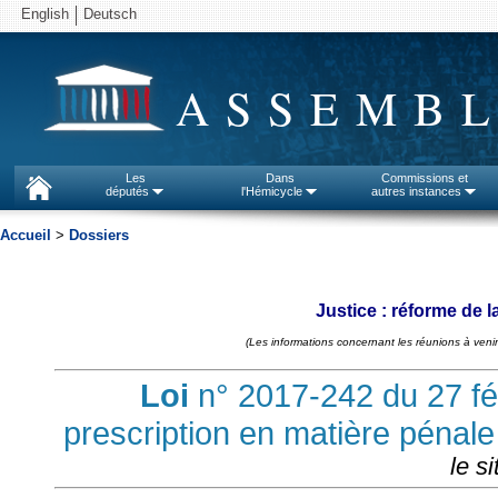
English
Deutsch
ASSEMBL
Les
Dans
Commissions et
députés
l'Hémicycle
autres instances
Accueil
>
Dossiers
Justice : réforme de l
(Les informations concernant les réunions à venir
Loi
n° 2017-242 du 27 fé
prescription en matière pénale
le s