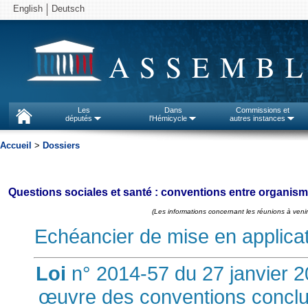
English
Deutsch
ASSEMBL
Les
Dans
Commissions et
députés
l'Hémicycle
autres instances
Accueil
>
Dossiers
Questions sociales et santé : conventions entre organis
(Les informations concernant les réunions à venir
Echéancier de mise en applicatio
Loi
n° 2014-57 du 27 janvier 2
œuvre des conventions conclu