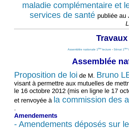
maladie complémentaire et le
services de santé
publiée au 
L
Travaux
ère
ère
Assemblée nationale 1
lecture
-
Sénat 1
l
Assemblée nat
Proposition de loi
Bruno 
de M.
visant à permettre aux mutuelles de mett
le 16 octobre 2012 (mis en ligne le 17 oc
la commission des af
et renvoyée à
.
Amendements
- Amendements déposés sur le 