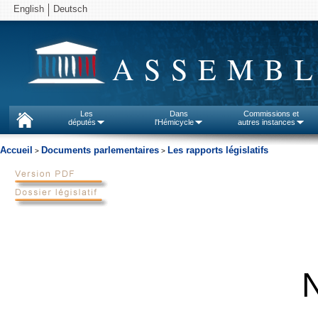
English
Deutsch
ASSEMBL
Les
Dans
Commissions et
députés
l'Hémicycle
autres instances
Accueil
Documents parlementaires
Les rapports législatifs
>
>