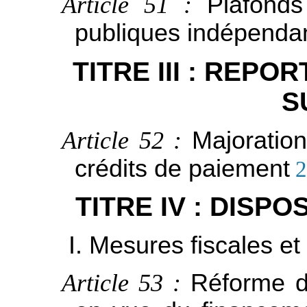
Article 51 :
Plafonds
publiques indépenda
TITRE III : REPO
S
Article 52 :
Majoratio
crédits de paiement
2
TITRE IV : DISP
I. Mesures fiscales e
Article 53 :
Réforme d